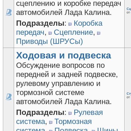
сцеплению и коробке передач
Сц
автомобилей Лада Калина.
от
Подразделы
:
Коробка
передач
,
Сцепление
,
Приводы (ШРУСы)
Ходовая и подвеска
Обсуждение вопросов по
передней и задней подвеске,
рулевому управлению и
тормозной системе
Ст
от
автомобилей Лада Калина.
Подразделы
:
Рулевая
система
,
Тормозная
система
,
Подвеска
,
Шины