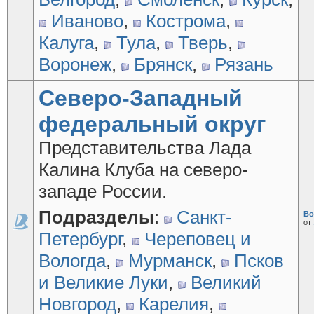
Иваново
,
Кострома
,
Калуга
,
Тула
,
Тверь
,
Воронеж
,
Брянск
,
Рязань
Северо-Западный
федеральный округ
Представительства Лада
Калина Клуба на северо-
западе России.
Подразделы
:
Санкт-
Во
от
Петербург
,
Череповец и
Вологда
,
Мурманск
,
Псков
и Великие Луки
,
Великий
Новгород
,
Карелия
,