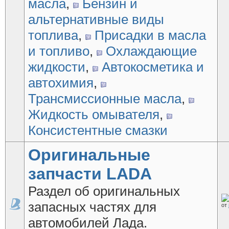
масла
,
Бензин и
альтернативные виды
топлива
,
Присадки в масла
и топливо
,
Охлаждающие
жидкости
,
Автокосметика и
автохимия
,
Трансмиссионные масла
,
Жидкость омывателя
,
Консистентные смазки
Оригинальные
запчасти LADA
Раздел об оригинальных
запасных частях для
от
автомобилей Лада.