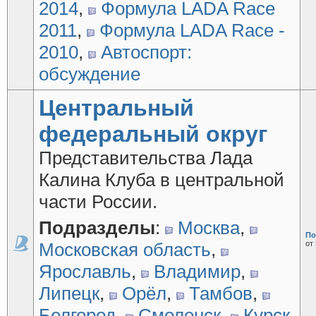
2014
,
Формула LADA Race
2011
,
Формула LADA Race -
2010
,
Автоспорт:
обсуждение
Центральный
федеральный округ
Представительства Лада
Калина Клуба в центральной
части России.
Подразделы
:
Москва
,
По
Московская область
,
от
Ярославль
,
Владимир
,
Липецк
,
Орёл
,
Тамбов
,
Белгород
,
Смоленск
,
Курск
,