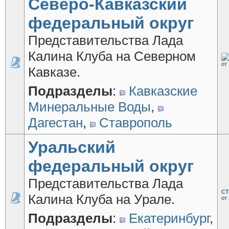
Северо-Кавказский
федеральный округ
Представительства Лада
Калина Клуба на Северном
от
Кавказе.
Подразделы
:
Кавказские
Минеральные Воды
,
Дагестан
,
Ставрополь
Уральский
федеральный округ
Представительства Лада
СТ
Калина Клуба на Урале.
от
Подразделы
:
Екатеринбург
,