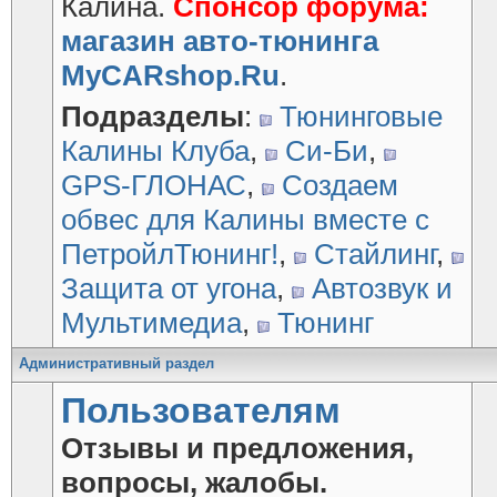
Калина.
Спонсор форума:
магазин авто-тюнинга
MyCARshop.Ru
.
Подразделы
:
Тюнинговые
Калины Клуба
,
Си-Би
,
GPS-ГЛОНАС
,
Создаем
обвес для Калины вместе с
ПетройлТюнинг!
,
Стайлинг
,
Защита от угона
,
Автозвук и
Мультимедиа
,
Тюнинг
Административный раздел
Пользователям
Отзывы и предложения,
вопросы, жалобы.