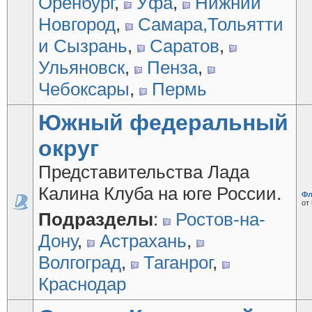
Оренбург
,
Уфа
,
Нижний
Новгород
,
Самара,Тольятти
и Сызрань
,
Саратов
,
Ульяновск
,
Пенза
,
Чебоксары
,
Пермь
Южный федеральный
округ
Представительства Лада
Калина Клуба на юге России.
Фл
от
Подразделы
:
Ростов-на-
Дону
,
Астрахань
,
Волгоград
,
Таганрог
,
Краснодар