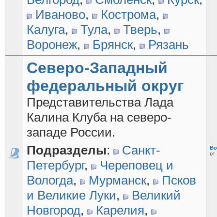
Иваново
,
Кострома
,
Калуга
,
Тула
,
Тверь
,
Воронеж
,
Брянск
,
Рязань
Северо-Западный
федеральный округ
Представительства Лада
Калина Клуба на северо-
западе России.
Подразделы
:
Санкт-
Во
от
Петербург
,
Череповец и
Вологда
,
Мурманск
,
Псков
и Великие Луки
,
Великий
Новгород
,
Карелия
,