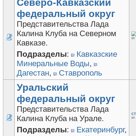
Северо-Кавказский
федеральный округ
Представительства Лада
Калина Клуба на Северном
от
Кавказе.
Подразделы
:
Кавказские
Минеральные Воды
,
Дагестан
,
Ставрополь
Уральский
федеральный округ
Представительства Лада
СТ
Калина Клуба на Урале.
от
Подразделы
:
Екатеринбург
,