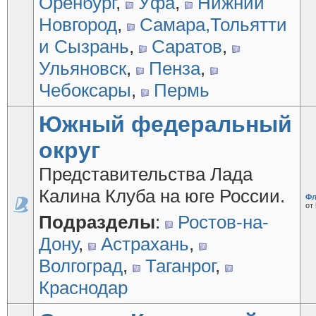
Оренбург
,
Уфа
,
Нижний
Новгород
,
Самара,Тольятти
и Сызрань
,
Саратов
,
Ульяновск
,
Пенза
,
Чебоксары
,
Пермь
Южный федеральный
округ
Представительства Лада
Калина Клуба на юге России.
Фл
от
Подразделы
:
Ростов-на-
Дону
,
Астрахань
,
Волгоград
,
Таганрог
,
Краснодар