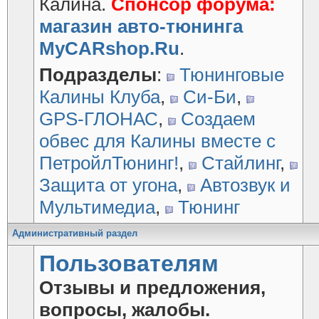
Калина.
Спонсор форума:
магазин авто-тюнинга
MyCARshop.Ru
.
Подразделы
:
Тюнинговые
Калины Клуба
,
Си-Би
,
GPS-ГЛОНАС
,
Создаем
обвес для Калины вместе с
ПетройлТюнинг!
,
Стайлинг
,
Защита от угона
,
Автозвук и
Мультимедиа
,
Тюнинг
Административный раздел
Пользователям
Отзывы и предложения,
вопросы, жалобы.