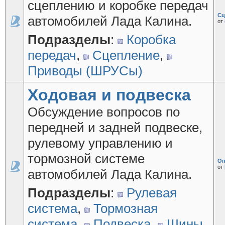
сцеплению и коробке передач
Сц
автомобилей Лада Калина.
от
Подразделы
:
Коробка
передач
,
Сцепление
,
Приводы (ШРУСы)
Ходовая и подвеска
Обсуждение вопросов по
передней и задней подвеске,
рулевому управлению и
тормозной системе
Оп
от
автомобилей Лада Калина.
Подразделы
:
Рулевая
система
,
Тормозная
система
,
Подвеска
,
Шины