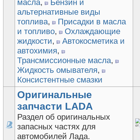
масла
,
Бензин и
альтернативные виды
топлива
,
Присадки в масла
и топливо
,
Охлаждающие
жидкости
,
Автокосметика и
автохимия
,
Трансмиссионные масла
,
Жидкость омывателя
,
Консистентные смазки
Оригинальные
запчасти LADA
Раздел об оригинальных
запасных частях для
от
автомобилей Лада.