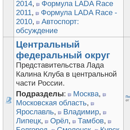
2014
,
Формула LADA Race
2011
,
Формула LADA Race -
2010
,
Автоспорт:
обсуждение
Центральный
федеральный округ
Представительства Лада
Калина Клуба в центральной
части России.
Подразделы
:
Москва
,
По
Московская область
,
от
Ярославль
,
Владимир
,
Липецк
,
Орёл
,
Тамбов
,
Белгород
,
Смоленск
,
Курск
,