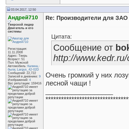
03.04.2017, 12:50
Андрей710
Re: Производители для ЗА
Тверской лидер
Двигатель и его
системы
Цитата:
Сообщение от
bok
Регистрация:
11.11.2008
http://www.kedr.ru
Адрес: Tверь
Возраст: 51
Пол: Мужской
Автомобиль:
Калина,-
была; Largus_42-02D
Сообщений: 22,722
Очень громкий у них лозу
Записей в дневнике:
9
Изображений:
4
лесной чащи !
Вес репутации:
159416
__________________
********************************