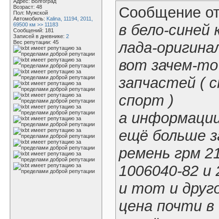
Адрес: Волгоград
Возраст: 48
Сообщение о
Пол: Мужской
Автомобиль:
Kalina, 11194, 2011,
69500 км >> 11183
в бело-синей 
Сообщений: 181
Записей в дневнике:
2
Вес репутации:
45
лада-оригина
вот зачем-то
запчастей ( с
спорт )
а информации
ещё больше з
ремень грм 2
1006040-82 и 
и тот и друго
цена почти в