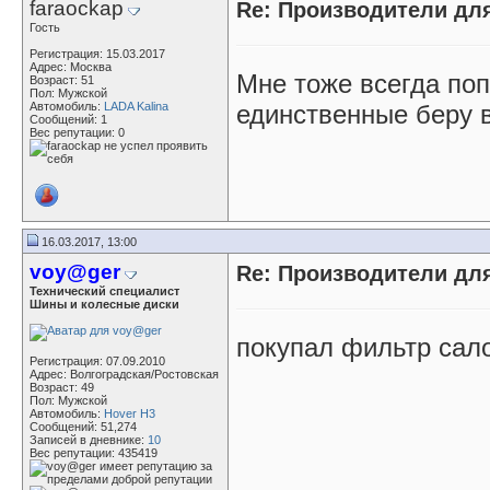
faraockap
Re: Производители д
Гость
Регистрация: 15.03.2017
Адрес: Москва
Мне тоже всегда по
Возраст: 51
Пол: Мужской
Автомобиль:
LADA Kalina
единственные беру 
Сообщений: 1
Вес репутации:
0
16.03.2017, 13:00
voy@ger
Re: Производители д
Технический специалист
Шины и колесные диски
покупал фильтр сал
Регистрация: 07.09.2010
Адрес: Волгоградская/Ростовская
Возраст: 49
Пол: Мужской
Автомобиль:
Hover H3
Сообщений: 51,274
Записей в дневнике:
10
Вес репутации:
435419