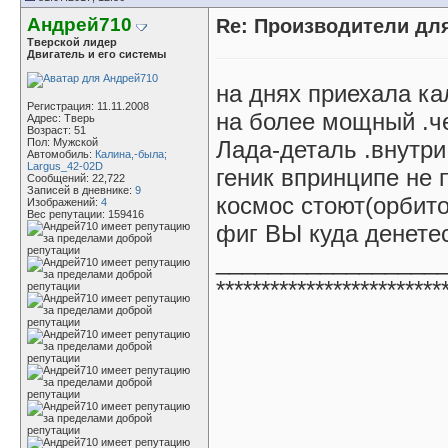
Андрей710
Re: Производители д
Тверской лидер
Двигатель и его системы
на днях приехала ка
Регистрация: 11.11.2008
на более мощный .ч
Адрес: Tверь
Возраст: 51
Пол: Мужской
Лада-деталь .внутр
Автомобиль:
Калина,-была;
Largus_42-02D
геник впринципе не 
Сообщений: 22,722
Записей в дневнике:
9
космос стоют(орбито
Изображений:
4
Вес репутации:
159416
фиг ВЫ куда денетес
_________________
*************************