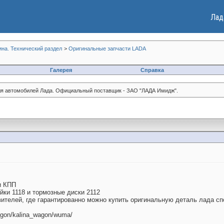
Лад
ина. Технический раздел
>
Оригинальные запчасти LADA
Галерея
Справка
ля автомобилей Лада. Официальный поставщик - ЗАО "ЛАДА Имидж".
и КПП
йки 1118 и тормозные диски 2112
телей, где гарантированно можно купить оригинальную деталь лада спор
wagon/kalina_wagon/wuma/