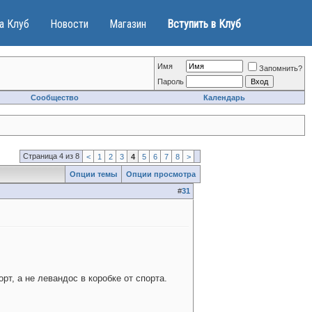
а Клуб
Новости
Магазин
Вступить в Клуб
Имя
Запомнить?
Пароль
Сообщество
Календарь
Страница 4 из 8
<
1
2
3
4
5
6
7
8
>
Опции темы
Опции просмотра
#
31
т, а не левандос в коробке от спорта.