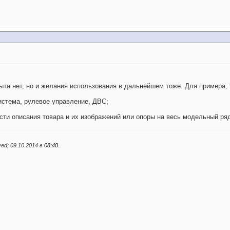
пыта нет, но и желания использования в дальнейшем тоже. Для примера, 
истема, рулевое управление, ДВС;
асти описания товара и их изображений или опоры на весь модельный ря
актировалось o(ٿ)o Medved; 09.10.2014 в
08:40
..