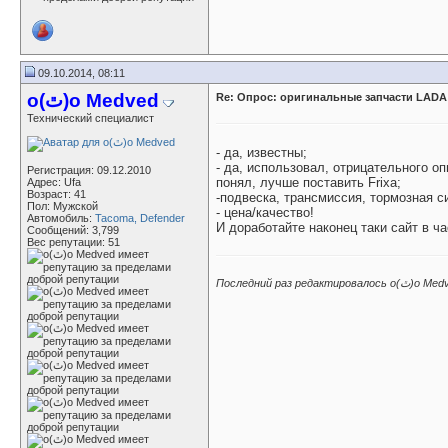
09.10.2014, 08:11
o(ٿ)o Medved
Re: Опрос: оригинальные запчасти LADA
Технический специалист
- да, известны;
- да, использовал, отрицательного о
Регистрация: 09.12.2010
понял, лучше поставить Frixa;
Адрес: Ufa
Возраст: 41
-подвеска, трансмиссия, тормозная с
Пол: Мужской
- цена/качество!
Автомобиль:
Tacoma, Defender
И доработайте наконец таки сайт в ч
Сообщений: 3,799
Вес репутации:
51
Последний раз ред