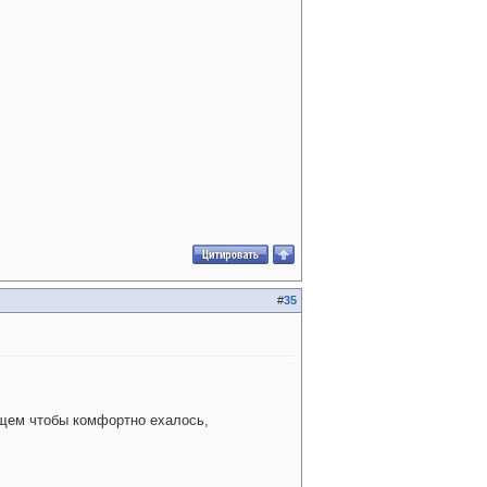
#
35
бщем чтобы комфортно ехалось,