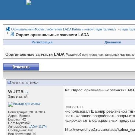
Официальный Форум любителей LADA Kalina и новой Лада Калина 2
>
Лада Кал
Опрос: оригинальные запчасти LADA
Регистрация
Дневники
Оригинальные запчасти LADA
Раздел об оригинальных запасных частях д
30.09.2014, 16:52
wuma
Re: Опрос: оригинальные запчасти LADA
Завсегдатай
-известны
-использовал Шарнир реактивной тяг
Регистрация: 20.01.2011
-есть желание попробовать опоры сто
Адрес: Брянск
Возраст: 42
-широкая сеть официальных представи
Пол: Мужской
__________________
Автомобиль:
LADA-11174
http://www.drive2.ru/cars/lada/kalina_
Сообщений: 490
Вес репутации:
40