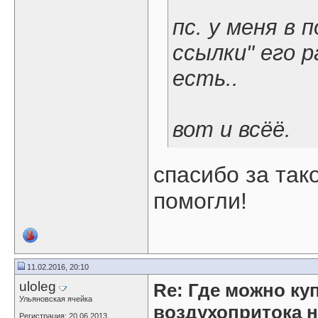
пс. у меня в 
ссылки" его 
есть..
вот и всёё.
спасибо за так
помогли!
11.02.2016, 20:10
uloleg
Re: Где можно ку
Ульяновская ячейка
воздухопритока н
Регистрация: 20.06.2013