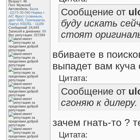
Возраст: 46
Пол: Мужской
Сообщение от
ul
Автомобиль:
Была
-11173-30-040 Норма +
А/С Фрост (совиньон,
буду искать сей
цвет 650), Газельвагон,
Ларгус КS035L - 11189
Сообщений: 24,643
стоят оригинал
Записей в дневнике:
89
Вес репутации:
337284
вбиваете в поиско
выпадет вам куча 
Цитата:
Сообщение от
ul
сгоняю к дилеру.
зачем гнать-то ? 
Цитата: