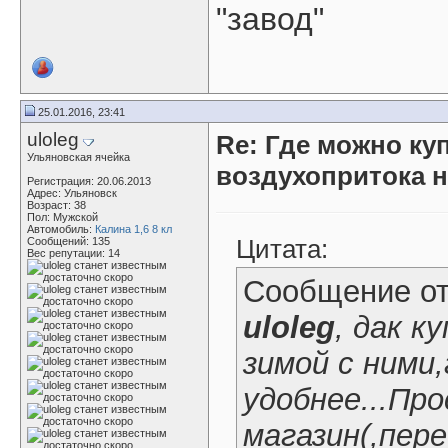
"завод"
25.01.2016, 23:41
uloleg
Re: Где можно ку
Ульяновская ячейка
воздухопритока н
Регистрация: 20.06.2013
Адрес: Ульяновск
Возраст: 38
Пол: Мужской
Автомобиль:
Калина 1,6 8 кл
Цитата:
Сообщений: 135
Вес репутации:
14
Сообщение о
uloleg
, дак к
зимой с ними,
удобнее...Пр
магазин(,пере