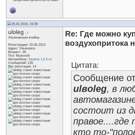
25.01.2016, 19:39
uloleg
Re: Где можно ку
Ульяновская ячейка
воздухопритока н
Регистрация: 20.06.2013
Адрес: Ульяновск
Возраст: 38
Пол: Мужской
Автомобиль:
Калина 1,6 8 кл
Цитата:
Сообщений: 135
Вес репутации:
14
Сообщение о
ulвoleg
, в лю
автомагазине
состоит из д
правое....гд
кто то-"поло