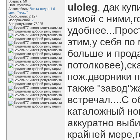
Возраст: 50
uloleg
, дак ку
Пол: Мужской
Автомобиль:
Веста седан 1.6
мех., "люкс"
зимой с ними,г
Сообщений: 2,127
Изображений:
2
Вес репутации:
76225
удобнее...Прос
этим,у себя по
больше и прод
потолковее),ск
пож.дворники п
также "завод"ж
встречал....С 
каталожный но
аккуратно выби
крайней мере,г