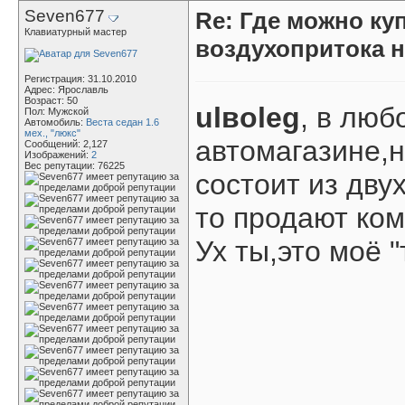
Seven677
Re: Где можно ку
Клавиатурный мастер
воздухопритока н
Регистрация: 31.10.2010
Адрес: Ярославль
Возраст: 50
ulвoleg
, в люб
Пол: Мужской
Автомобиль:
Веста седан 1.6
мех., "люкс"
автомагазине,н
Сообщений: 2,127
Изображений:
2
Вес репутации:
76225
состоит из двух
то продают ком
Ух ты,это моё 