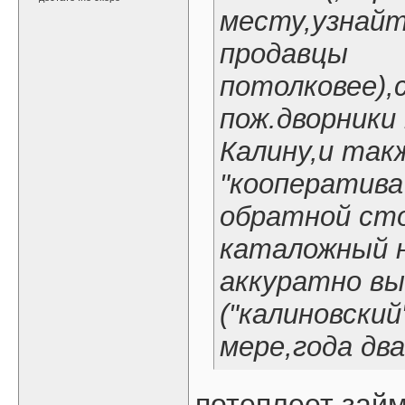
месту,узнайт
продавцы
потолковее),
пож.дворники 
Калину,и так
"кооператива"
обратной сто
каталожный н
аккуратно в
("калиновски
мере,года два
потеплеет займ