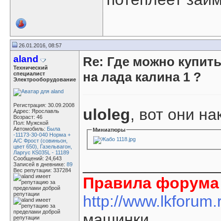
26.01.2016, 08:57
aland
Re: Где можно купит
Технический
на лада калина 1 ?
специалист
Электрооборудование
Регистрация: 30.09.2008
uloleg
, вот они на
Адрес: Ярославль
Возраст: 46
Пол: Мужской
Автомобиль:
Была
Миниатюры
-11173-30-040 Норма +
А/С Фрост (совиньон,
цвет 650), Газельвагон,
Ларгус КS035L - 11189
Сообщений: 24,643
_______________
Записей в дневнике:
89
Вес репутации:
337284
Правила форума 
http://www.lkforum
машинки