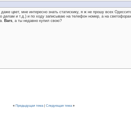
 даже цвет, мне интересно знать статискику, я ж не прошу всех Одессит
по делам и т.д.) и по ходу записываю на телефон номер, а на светофора
за.
Bars
, а ты недавно купил свою?
«
Предыдущая тема
|
Следующая тема
»