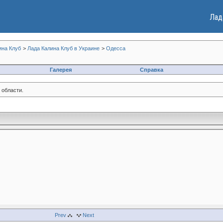
Лад
ина Клуб
>
Лада Калина Клуб в Украине
>
Одесса
Галерея
Справка
 области.
Prev
Next