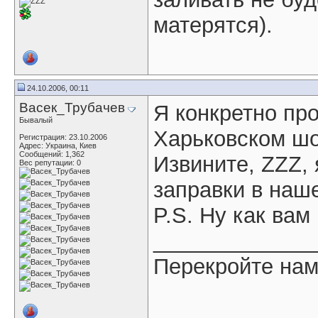
матерятся).
24.10.2006, 00:11
Васек_Трубачев
Я конкретно пр
Бывалый
Харьковском шо
Регистрация: 23.10.2006
Адрес: Украина, Киев
Сообщений: 1,362
Извините, ZZZ, 
Вес репутации:
0
заправки в наш
P.S. Ну как ва
_____________
Перекройте нам г