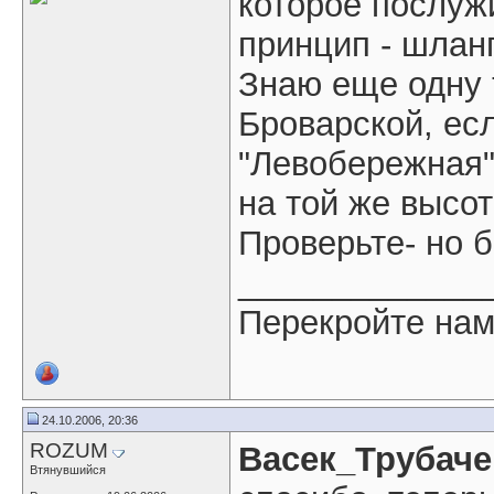
которое послужи
принцип - шланг
Знаю еще одну 
Броварской, есл
"Левобережная"
на той же высот
Проверьте- но б
_____________
Перекройте нам г
24.10.2006, 20:36
ROZUM
Васек_Трубаче
Втянувшийся