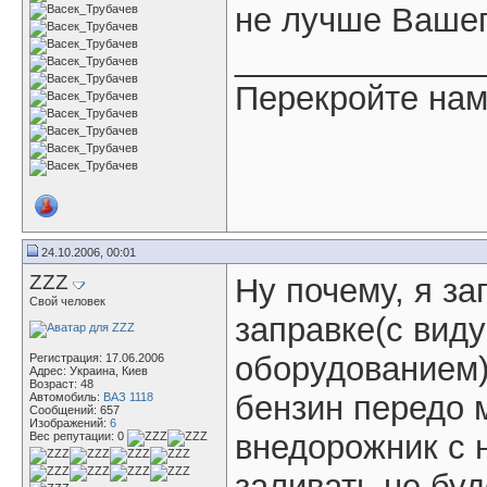
не лучше Вашег
_____________
Перекройте нам г
24.10.2006, 00:01
ZZZ
Ну почему, я за
Свой человек
заправке(с вид
оборудованием) 
Регистрация: 17.06.2006
Адрес: Украина, Киев
Возраст: 48
бензин передо 
Автомобиль:
ВАЗ 1118
Сообщений: 657
Изображений:
6
внедорожник с 
Вес репутации:
0
заливать не буд