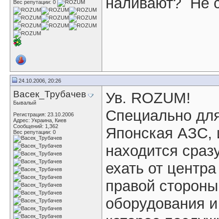
наливают?
Не с
Вес репутации:
0
24.10.2006, 20:26
Васек_Трубачев
Ув. ROZUM!
Бывалый
Специально для
Регистрация: 23.10.2006
Адрес: Украина, Киев
Сообщений: 1,362
Японская АЗС, 
Вес репутации:
0
находится сраз
ехать от центра
правой стороны
оборудования и