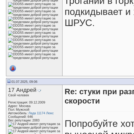
трогании в гор
подкидывает и 
ШРУС.
01.07.2025, 09:06
17 Андрей
Re: стуки при раз
Свой человек
скорости
Регистрация: 09.12.2009
Адрес: Москва
Пол: Мужской
Автомобиль:
Лада 11174 Люкс
Сообщений: 646
Попробуйте хот
Вес репутации:
2083