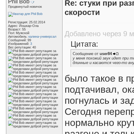
Phil Bob
Re: стуки при раз
Продвинутый новичок
скорости
Регистрация: 25.02.2014
Адрес: Йошкар-Ола
Возраст: 55
Добавлено через 9 
Пол: Мужской
Автомобиль:
калина-универсал
Сообщений: 99
Цитата:
Изображений:
3
Вес репутации:
40
Сообщение от
user84
у меня похожий звук идет при т
длинные и касаются чего-то вн
было такое в п
подтачивал, ок
погнулась и зад
Сегодня переп
нормально крут
разгоне и толь