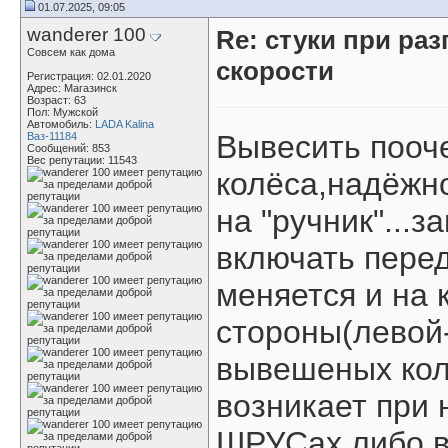
01.07.2025, 09:05
wanderer 100
Re: стуки при раз
Совсем как дома
скорости
Регистрация: 02.01.2020
Адрес: Магазинск
Возраст: 63
Пол: Мужской
Автомобиль:
LADA Kalina
Вывесить пооч
Ваз-11184
Сообщений: 853
Вес репутации:
11543
колёса,надёжно
на "ручник"...
включать перед
меняется и на 
стороны(левой-
вывешеных колё
возникает при 
ШРУСах,либо в