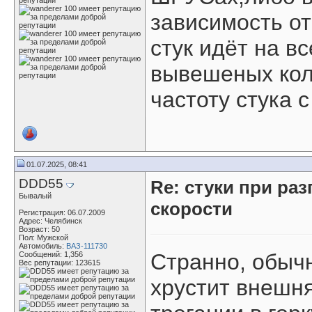
зависимость от
стук идёт на вс
вывешеных колё
частоту стука с
01.07.2025, 08:41
DDD55
Re: стуки при раз
Бывалый
скорости
Регистрация: 06.07.2009
Адрес: Челябинск
Возраст: 50
Пол: Мужской
Автомобиль:
ВАЗ-111730
Странно, обычн
Сообщений: 1,356
Вес репутации:
123615
хрустит внешня