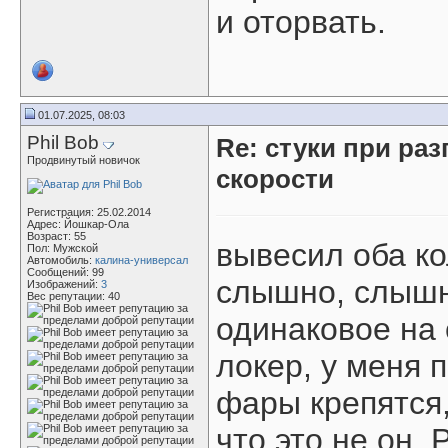
и оторвать.
01.07.2025, 08:03
Phil Bob
Re: стуки при раз
Продвинутый новичок
скорости
Регистрация: 25.02.2014
Адрес: Йошкар-Ола
Возраст: 55
вывесил оба ко
Пол: Мужской
Автомобиль:
калина-универсал
Сообщений: 99
слышно, слышн
Изображений:
3
Вес репутации:
40
одинаковое на
локер, у меня 
фары крепятся,
что это не он.