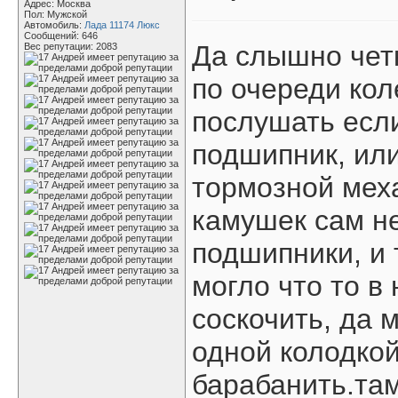
Адрес: Москва
Пол: Мужской
Автомобиль:
Лада 11174 Люкс
Сообщений: 646
Да слышно чет
Вес репутации:
2083
по очереди кол
послушать есл
подшипник, ил
тормозной меха
камушек сам не
подшипники, и
могло что то в
соскочить, да 
одной колодкой
барабанить.там