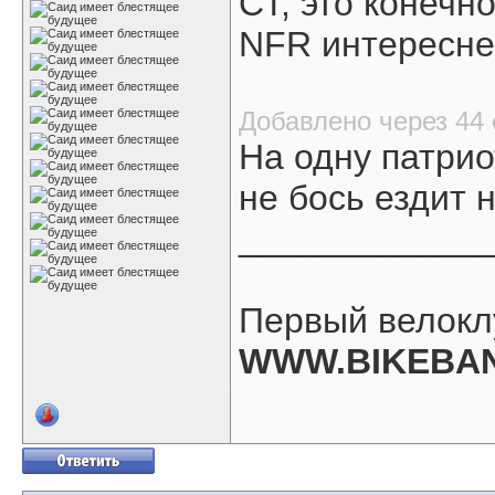
СТ, это конечн
NFR интереснее
Добавлено через 44
На одну патрио
не бось ездит 
____________
Первый велокл
WWW.BIKEBA