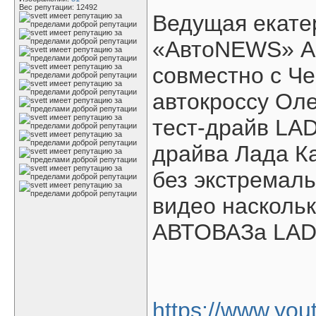
Вес репутации:
12492
Ведущая екате
«АвтоNEWS» Ан
совместно с Ч
автокроссу Ол
тест-драйв LADA
драйва Лада К
без экстремаль
видео наскольк
АВТОВАЗа LADA 
https://www.yo