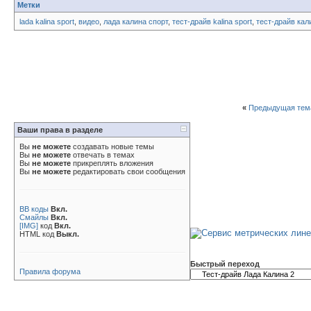
Метки
lada kalina sport
,
видео
,
лада калина спорт
,
тест-драйв kalina sport
,
тест-драйв кал
«
Предыдущая тем
Ваши права в разделе
Вы
не можете
создавать новые темы
Вы
не можете
отвечать в темах
Вы
не можете
прикреплять вложения
Вы
не можете
редактировать свои сообщения
BB коды
Вкл.
Смайлы
Вкл.
[IMG]
код
Вкл.
HTML код
Выкл.
Быстрый переход
Правила форума