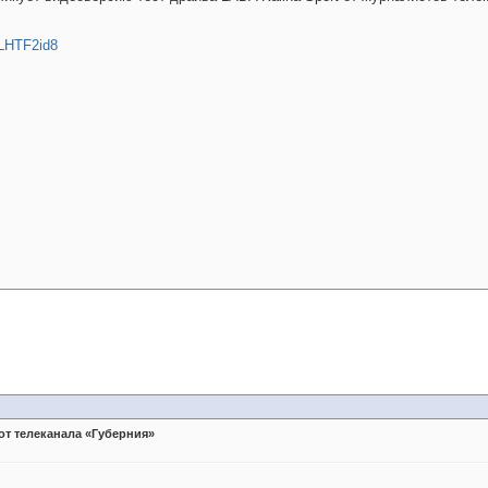
LHTF2id8
 от телеканала «Губерния»