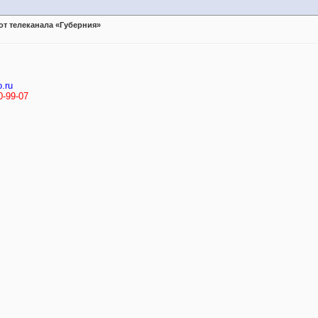
 от телеканала «Губерния»
.ru
0-99-07