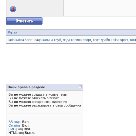
Метки
lada kalina sport
,
лада калина клуб
,
лада калина спорт
,
тест-драйв kalina sport
,
тес
Ваши права в разделе
Вы
не можете
создавать новые темы
Вы
не можете
отвечать в темах
Вы
не можете
прикреплять вложения
Вы
не можете
редактировать свои сообщения
BB коды
Вкл.
Смайлы
Вкл.
[IMG]
код
Вкл.
HTML код
Выкл.