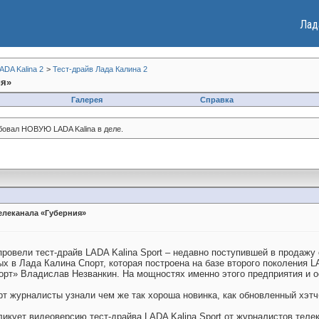
Лад
DA Kalina 2
>
Тест-драйв Лада Калина 2
ия»
Галерея
Справка
обовал НОВУЮ LADA Kalina в деле.
телеканала «Губерния»
ровели тест-драйв LADA Kalina Sport – недавно поступившей в продажу
х в Лада Калина Спорт, которая построена на базе второго поколения L
рт» Владислав Незванкин. На мощностях именно этого предприятия и ос
т журналисты узнали чем же так хороша новинка, как обновленный хэтчб
кует видеоверсию тест-драйва LADA Kalina Sport от журналистов телек