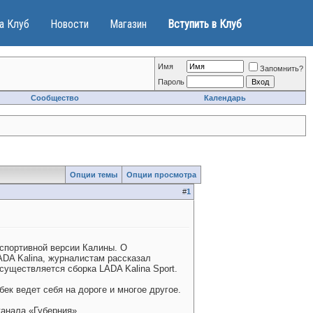
а Клуб
Новости
Магазин
Вступить в Клуб
Имя
Запомнить?
Пароль
Сообщество
Календарь
Опции темы
Опции просмотра
#
1
 спортивной версии Калины. О
ADA Kalina, журналистам рассказал
уществляется сборка LADA Kalina Sport.
ек ведет себя на дороге и многое другое.
анала «Губерния».