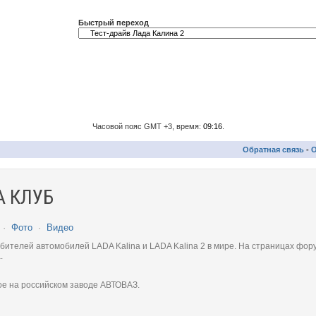
Быстрый переход
Часовой пояс GMT +3, время:
09:16
.
Обратная связь
-
О
 КЛУБ
·
Фото
·
Видео
телей автомобилей LADA Kalina и LADA Kalina 2 в мире. На страницах фору
.
ое на российском заводе АВТОВАЗ.