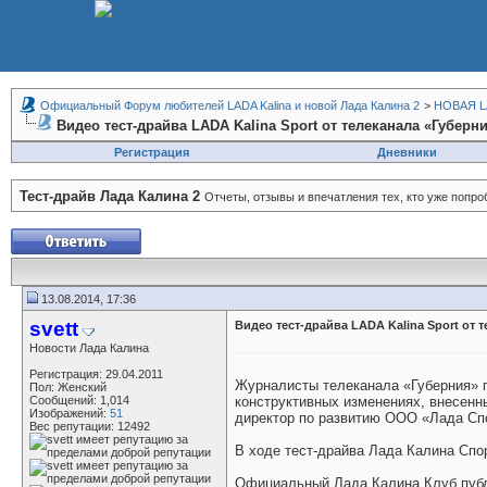
Официальный Форум любителей LADA Kalina и новой Лада Калина 2
>
НОВАЯ LA
Видео тест-драйва LADA Kalina Sport от телеканала «Губерн
Регистрация
Дневники
Тест-драйв Лада Калина 2
Отчеты, отзывы и впечатления тех, кто уже попр
13.08.2014, 17:36
svett
Видео тест-драйва LADA Kalina Sport от 
Новости Лада Калина
Регистрация: 29.04.2011
Журналисты телеканала «Губерния» п
Пол: Женский
Сообщений: 1,014
конструктивных изменениях, внесенны
Изображений:
51
директор по развитию ООО «Лада Спо
Вес репутации:
12492
В ходе тест-драйва Лада Калина Спор
Официальный Лада Калина Клуб публи