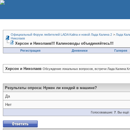
Официальный Форум любителей LADA Kalina и новой Лада Калина 2
>
Лада Кал
Николаев
Херсон и Николаев!!! Калиноводы объединяйтесь!!!
Регистрация
Дневники
Галерея
Херсон и Николаев
Обсуждение локальных вопросов, встречи Лада Калина Кл
Результаты опроса
: Нужен ли кондей в машине?
Да
Нет
Голосовавшие:
7
. Вы ещё