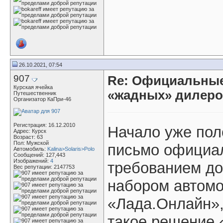
26.10.2021, 07:54
907
Re: Официальные
Курская ячейка
«жадных» дилер
Путешественник
Организатор КаПри-46
Регистрация: 16.12.2010
Начало уже пол
Адрес: Курск
Возраст: 63
Пол: Мужской
письмо официа
Автомобиль:
Kalina>Solaris>Polo
Сообщений: 127,443
Изображений:
4
требованием до
Вес репутации:
2147753
набором автомо
«Лада.Онлайн»,
такое решение 