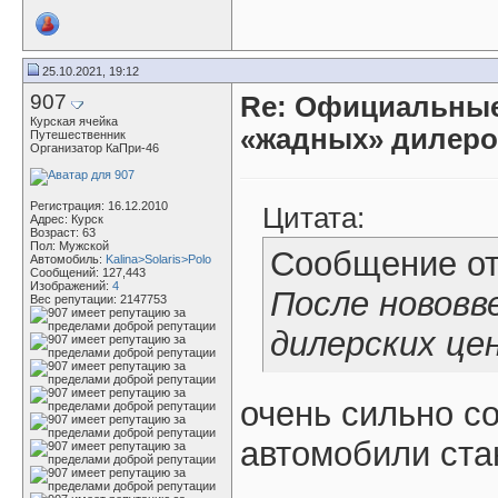
25.10.2021, 19:12
907
Re: Официальные
Курская ячейка
«жадных» дилер
Путешественник
Организатор КаПри-46
Регистрация: 16.12.2010
Цитата:
Адрес: Курск
Возраст: 63
Пол: Мужской
Сообщение о
Автомобиль:
Kalina>Solaris>Polo
Сообщений: 127,443
Изображений:
4
После нововв
Вес репутации:
2147753
дилерских це
очень сильно с
автомобили ста
_____________