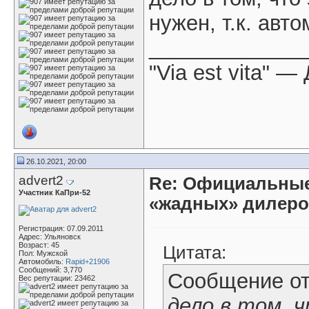
нужен, т.к. авт
_____________
"Via est vita" 
26.10.2021, 20:00
advert2
Re: Официальные
Участник КаПри-52
«жадных» дилер
Регистрация: 07.09.2011
Адрес: Ульяновск
Возраст: 45
Цитата:
Пол: Мужской
Автомобиль:
Rapid+21906
Сообщений: 3,770
Сообщение о
Вес репутации:
23462
дело в том, 