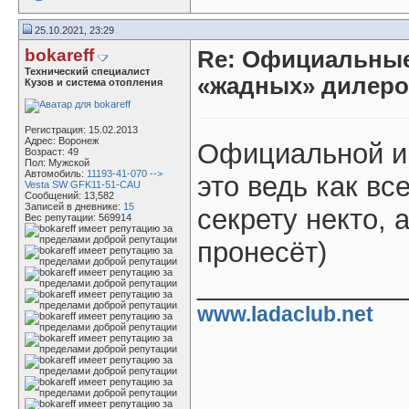
25.10.2021, 23:29
bokareff
Re: Официальные
Технический специалист
«жадных» дилер
Кузов и система отопления
Регистрация: 15.02.2013
Адрес: Воронеж
Официальной ин
Возраст: 49
Пол: Мужской
Автомобиль:
11193-41-070 -->
это ведь как в
Vesta SW GFK11-51-CAU
Сообщений: 13,582
Записей в дневнике:
15
секрету некто, 
Вес репутации:
569914
пронесёт)
_____________
www.ladaclub.net