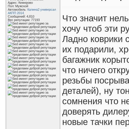
Адрес: Кемерово
Пол: Мужской
Автомобиль:
Калина2 универсал
АКПП 2014
Что значит нель
Сообщений: 4,810
Вес репутации:
77193
хочу чтоб эти 
Ладно коврики с
их подарили, хр
багажник корыт
что ничего откр
резьбы посрыва
деталей), ну то
сомнения что не
доверять дилеру
новые тачки пер