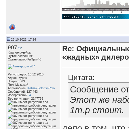
26.10.2021, 17:24
907
Re: Официальные
Курская ячейка
«жадных» дилер
Путешественник
Организатор КаПри-46
Регистрация: 16.12.2010
Цитата:
Адрес: Курск
Возраст: 63
Пол: Мужской
Сообщение о
Автомобиль:
Kalina>Solaris>Polo
Сообщений: 127,443
Изображений:
4
Этот же наб
Вес репутации:
2147753
1т.р стоит.
дело в том, что