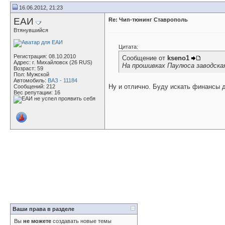
16.06.2012, 21:23
ЕАИ
Re: Чип-тюнинг Ставрополь
Втянувшийся
Цитата:
Регистрация: 08.10.2010
Сообщение от
kseno1
Адрес: г. Михайловск (26 RUS)
На прошивках Паулюса заводская
Возраст: 59
Пол: Мужской
Автомобиль:
ВАЗ - 11184
Ну и отлично. Буду искать финансы 
Сообщений: 212
Вес репутации:
16
Ваши права в разделе
Вы
не можете
создавать новые темы