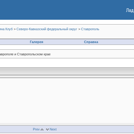
Лад
ина Клуб
>
Северо-Кавказский федеральный округ
>
Ставрополь
Галерея
Справка
аврополе и Ставропольском крае
Prev
Next