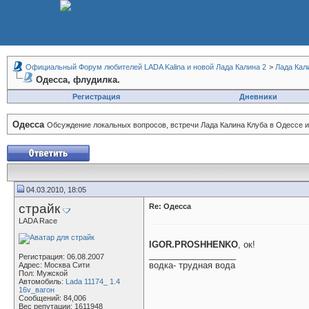
Официальный Форум любителей LADA Kalina и новой Лада Калина 2
>
Лада Кал
Одесса, флудилка.
Регистрация
Дневники
Одесса
Обсуждение локальных вопросов, встречи Лада Калина Клуба в Одессе и
04.03.2010, 18:05
страйк
Re: Одесса
LADA Race
IGOR.PROSHHENKO
, ок!
__________________
Регистрация: 06.08.2007
водка- трудная вода
Адрес: Москва Сити
Пол: Мужской
Автомобиль:
Lada 11174_ 1.4
16v_вагон
Сообщений: 84,006
Вес репутации:
1611948