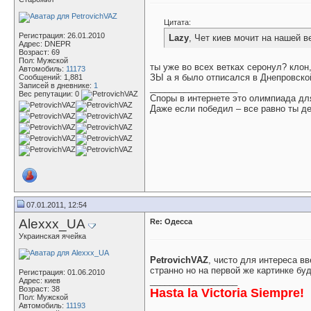
Цитата:
Регистрация: 26.01.2010
Lazy
, Чет киев мочит на нашей в
Адрес: DNEPR
Возраст: 69
Пол: Мужской
ты уже во всех ветках серонул? клон,
Автомобиль:
11173
ЗЫ а я было отписался в Днепровско
Сообщений: 1,881
Записей в дневнике:
1
__________________
Вес репутации:
0
Споры в интернете это олимпиада дл
Даже если победил – все равно ты д
07.01.2011, 12:54
Alexxx_UA
Re: Одесса
Украинская ячейка
PetrovichVAZ
, чисто для интереса вв
странно но на первой же картинке буд
Регистрация: 01.06.2010
__________________
Адрес: киев
Возраст: 38
Hasta la Victoria Siempre!
Пол: Мужской
Автомобиль:
11193