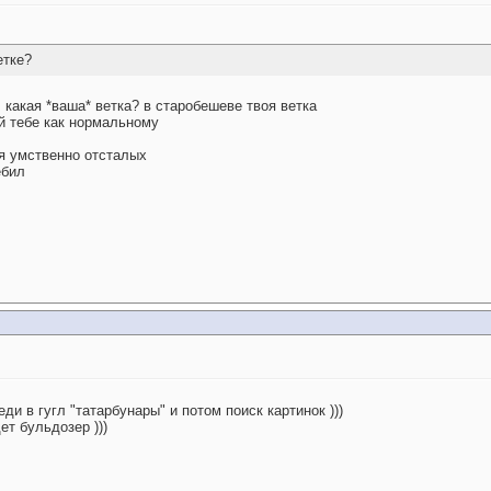
етке?
 какая *ваша* ветка? в старобешеве твоя ветка
й тебе как нормальному
я умственно отсталых
ебил
еди в гугл "татарбунары" и потом поиск картинок )))
ет бульдозер )))