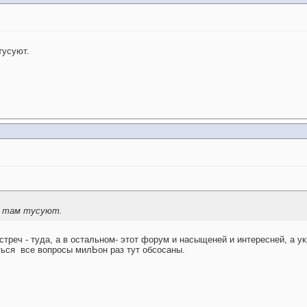
тусуют.
се там тусуют.
треч - туда, а в остальном- этот форум и насыщеней и интересней, а ук
ться
все вопросы милЬон раз тут обсосаны.