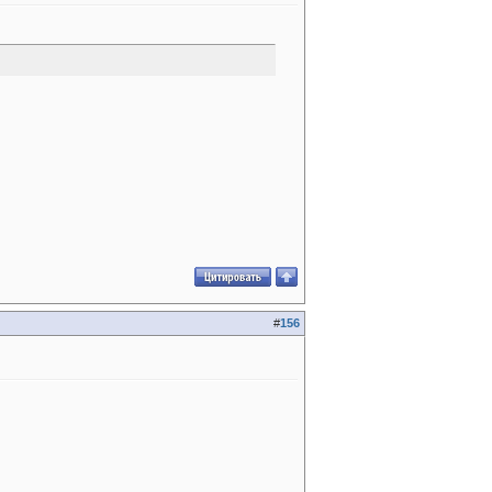
#
156