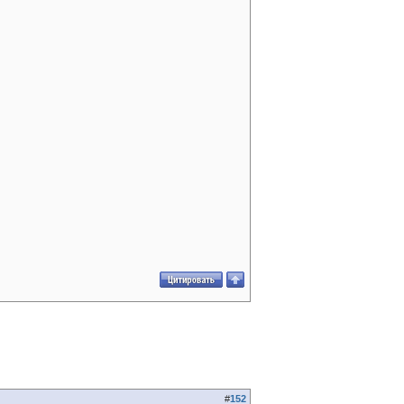
#
152