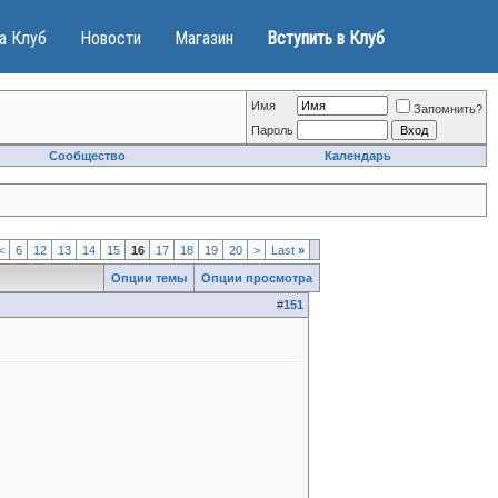
а Клуб
Новости
Магазин
Вступить в Клуб
Имя
Запомнить?
Пароль
Сообщество
Календарь
<
6
12
13
14
15
16
17
18
19
20
>
Last
»
Опции темы
Опции просмотра
#
151