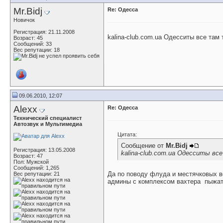
Mr.Bidj
Re: Одесса
Новичок
Регистрация: 21.11.2008
kalina-club.com.ua Одесситы все там 
Возраст: 45
Сообщений: 33
Вес репутации:
18
09.06.2010, 12:07
Alexx
Re: Одесса
Технический специалист
Автозвук и Мультимедиа
Цитата:
Сообщение от
Mr.Bidj
Регистрация: 13.05.2008
kalina-club.com.ua Одесситы в
Возраст: 47
Пол: Мужской
Сообщений: 1,265
Да по поводу флуда и местячковых вс
Вес репутации:
21
админы с комплексом вахтера
пыжа