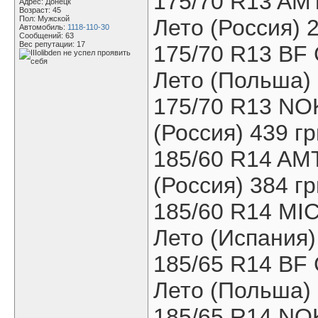
175/70 R13 AM
Адрес: Донецк
Возраст: 45
Пол: Мужской
Лето (Россия) 
Автомобиль:
1118-110-30
Сообщений: 63
Вес репутации:
17
175/70 R13 B
Лето (Польша) 
175/70 R13 NO
(Россия) 439 гр
185/60 R14 AM
(Россия) 384 гр
185/60 R14 M
Лето (Испания)
185/65 R14 B
Лето (Польша) 
185/65 R14 NO