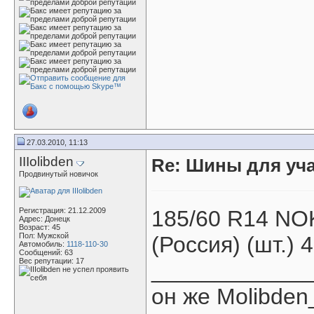
27.03.2010, 11:13
IIIolibden
Re: Шины для уч
Продвинутый новичок
Регистрация: 21.12.2009
185/60 R14 NO
Адрес: Донецк
Возраст: 45
Пол: Мужской
(Россия) (шт.) 
Автомобиль:
1118-110-30
Сообщений: 63
Вес репутации:
17
____________
он же Molibden