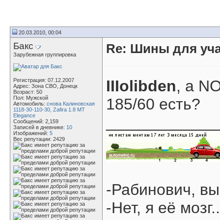
20.03.2010, 00:04
Бакс
Re: Шины для уч
Зарубежная группировка
Регистрация: 07.12.2007
IIIolibden
, а N
Адрес: Зона СВО, Донецк
Возраст: 50
Пол: Мужской
185/60 есть?
Автомобиль:
снова Калиновская
1118-30-110-30, Zafira 1.8 MT
Elegance
____________
Сообщений: 2,159
Записей в дневнике:
10
Изображений:
5
Вес репутации:
2429
-Рабинович, вы
-Нет, я её мозг..