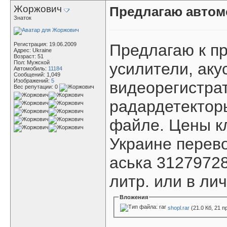
Жоржович
Предлагаю автом
Знаток
Регистрация: 19.06.2009
Предлагаю к пр
Адрес: Ukraine
Возраст: 51
Пол: Мужской
усилители, аку
Автомобиль:
11184
Сообщений: 1,049
Изображений:
5
видеорегистрат
Вес репутации:
0
радардетекторы
файле. Цены к
Украине перев
аська 31279728
литр. или в лич
Вложения
shopl.rar
(21.0 Кб, 21 