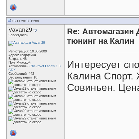
16.11.2010, 12:08
Vavan29
Re: Автомагазин 
Завсегдатай
тюнинг на Калин
Регистрация: 10.05.2009
Адрес: Гвардейка
Возраст: 46
Интересует спо
Пол: Мужской
Автомобиль:
Сhevrolet Lacetti 1.8
CDX
Калина Спорт.
Сообщений: 442
Вес репутации:
18
Совиньен. Цен