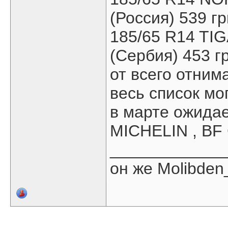
(Россия) 539 гр
185/65 R14 TI
(Сербия) 453 г
от всего отним
весь список мо
в марте ожида
MICHELIN , BF
____________
он же Molibden