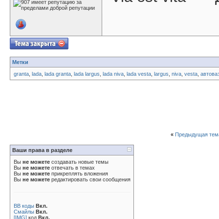
Метки
granta
,
lada
,
lada granta
,
lada largus
,
lada niva
,
lada vesta
,
largus
,
niva
,
vesta
,
автова
«
Предыдущая тем
Ваши права в разделе
Вы
не можете
создавать новые темы
Вы
не можете
отвечать в темах
Вы
не можете
прикреплять вложения
Вы
не можете
редактировать свои сообщения
BB коды
Вкл.
Смайлы
Вкл.
[IMG]
код
Вкл.