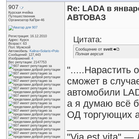
907
Re: LADA в январ
Курская ячейка
АВТОВАЗ
Путешественник
Организатор КаПри-46
Регистрация: 16.12.2010
Цитата:
Адрес: Курск
Возраст: 63
Пол: Мужской
Сообщение от
svett
Автомобиль:
Kalina>Solaris>Polo
Полная версия
Сообщений: 127,443
Изображений:
4
Вес репутации:
2147753
".....Нарастит
сможет в случа
автомобили LAD
а я думаю всё б
ОД торгующих 
_____________
"Via est vita" 