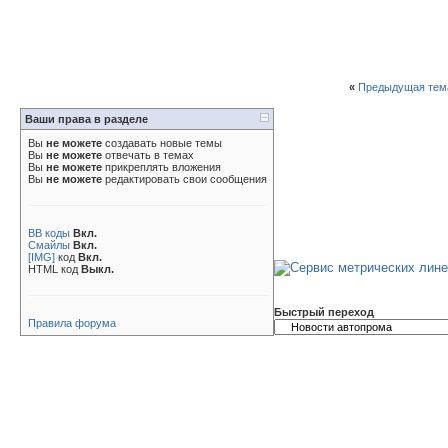
«
Предыдущая тем
Ваши права в разделе
Вы
не можете
создавать новые темы
Вы
не можете
отвечать в темах
Вы
не можете
прикреплять вложения
Вы
не можете
редактировать свои сообщения
BB коды
Вкл.
Смайлы
Вкл.
[IMG]
код
Вкл.
HTML код
Выкл.
Быстрый переход
Правила форума