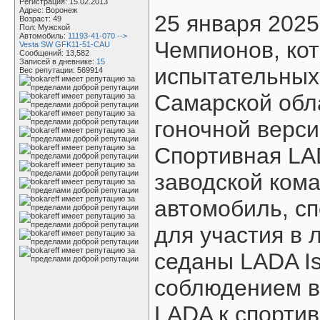
Регистрация: 15.02.2013
Адрес: Воронеж
25 января 2025
Возраст: 49
Пол: Мужской
Автомобиль:
11193-41-070 -->
Чемпионов, ко
Vesta SW GFK11-51-CAU
Сообщений: 13,582
Записей в дневнике:
15
испытательных
Вес репутации:
569914
Самарской обл
гоночной верси
Спортивная LA
заводской ком
автомобиль, с
для участия в 
седаны LADA Is
соблюдением в
LADA к спортив