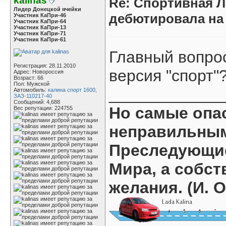
kalinas
Re: Спортивная Л
Лидер Донецкой ячейки
дебютировала на
Участник КаПри-46
Участник КаПри-64
Участник КаПри-13
Участник КаПри-71
Участник КаПри-61
Главный вопрос
Регистрация: 28.11.2010
версия "спорт"
Адрес: Новороссия
Возраст: 66
Пол: Мужской
____________
Автомобиль:
калина спорт 1600,
ЗАЗ-110217-40
Сообщений: 4,688
Но самые опас
Вес репутации:
224755
неправильны
Преследующие
Мира, а собст
желания.
(И. 