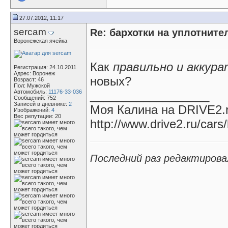
27.07.2012, 11:17
sercam
Re: бархотки на уплотните
Воронежская ячейка
Как
правильно и аккур
Регистрация: 24.10.2011
Адрес: Воронеж
новых?
Возраст: 46
Пол: Мужской
Автомобиль:
11176-33-036
__________________
Сообщений: 752
Записей в дневнике:
2
Моя Калина на DRIVE2.
Изображений:
4
Вес репутации:
20
http://www.drive2.ru/car
Последний раз редактировал