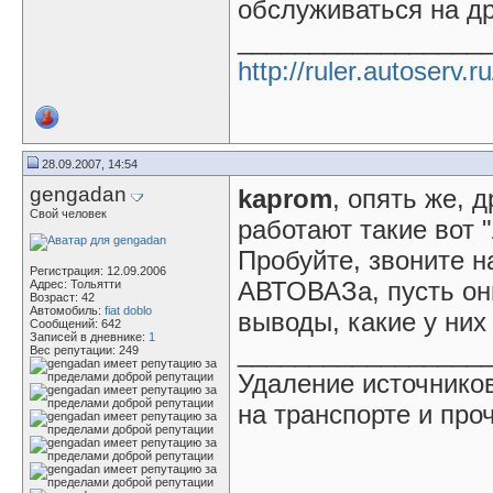
обслуживаться на д
_________________
http://ruler.autoserv.ru
28.09.2007, 14:54
gengadan
kaprom
, опять же, 
Свой человек
работают такие вот 
Пробуйте, звоните н
Регистрация: 12.09.2006
АВТОВАЗа, пусть они
Адрес: Тольятти
Возраст: 42
Автомобиль:
fiat doblo
выводы, какие у них
Сообщений: 642
Записей в дневнике:
1
_________________
Вес репутации:
249
Удаление источнико
на транспорте и проч