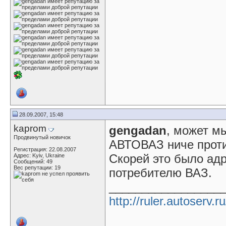
28.09.2007, 15:48
kaprom
gengadan
, может мы
Продвинутый новичок
АВТОВАЗ ниче проти
Регистрация: 22.08.2007
Скорей это было ад
Адрес: Kyiv, Ukraine
Сообщений: 49
Вес репутации:
19
потребителю ВАЗ.
_________________
http://ruler.autoserv.ru