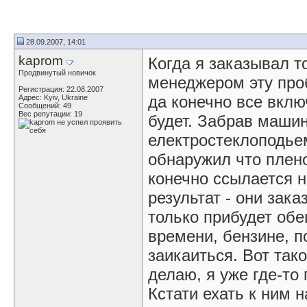
28.09.2007, 14:01
kaprom
Когда я заказывал т
Продвинутый новичок
менеджером эту проб
Регистрация: 22.08.2007
да конечно все вклю
Адрес: Kyiv, Ukraine
Сообщений: 49
Вес репутации:
19
будет. Забрав маши
електростеклоподье
обнаружил что плен
конечно ссылается н
результат - они зак
только прибудет об
времени, бензине, п
заикаиться. Вот так
делаю, я уже где-то 
Кстати ехать к ним н