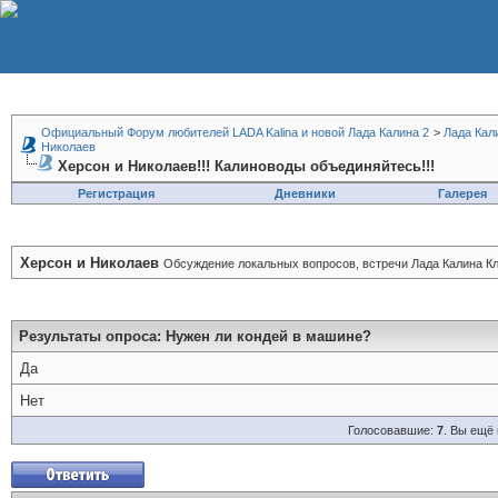
Официальный Форум любителей LADA Kalina и новой Лада Калина 2
>
Лада Кал
Николаев
Херсон и Николаев!!! Калиноводы объединяйтесь!!!
Регистрация
Дневники
Галерея
Херсон и Николаев
Обсуждение локальных вопросов, встречи Лада Калина Кл
Результаты опроса
: Нужен ли кондей в машине?
Да
Нет
Голосовавшие:
7
. Вы ещё