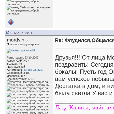
31.12.2014, 19:04
mordvin
Re: Флудился,Общался.
Поволжская группировка
Друзья!!!!От лица М
Регистрация: 23.10.2007
Адрес: САРАНСК
поздравить: Сегодня
Возраст: 45
Пол: Мужской
Автомобиль:
Škoda Octavia
бокалы! Пусть год О
Сообщений: 3,102
Изображений:
3
вам успехов небыва
Вес репутации:
17073
Достатка в дом, и н
была светла У вас 
_________________
Л
ада Калина, майн ах