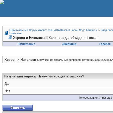
Официальный Форум любителей LADA Kalina и новой Лада Калина 2
>
Лада Кал
Николаев
Херсон и Николаев!!! Калиноводы объединяйтесь!!!
Регистрация
Дневники
Галерея
Херсон и Николаев
Обсуждение локальных вопросов, встречи Лада Калина Кл
Результаты опроса
: Нужен ли кондей в машине?
Да
Нет
Голосовавшие:
7
. Вы ещё