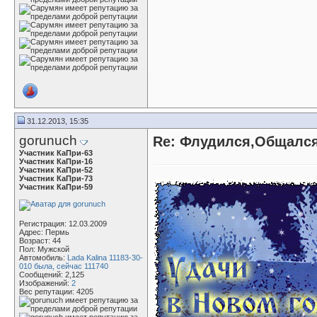
31.12.2013, 15:35
gorunuch
Re: Флудился,Общался.
Участник КаПри-63
Участник КаПри-16
Участник КаПри-52
Участник КаПри-73
Участник КаПри-59
Регистрация: 12.03.2009
Адрес: Пермь
Возраст: 44
Пол: Мужской
Автомобиль:
Lada Kalina 11183-30-
010 была, сейчас 111740
Сообщений: 2,125
Изображений:
2
Вес репутации:
4205