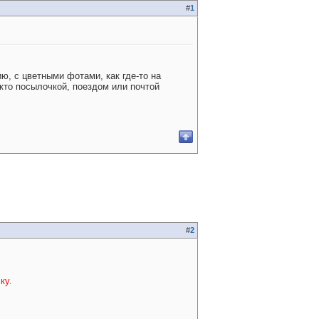
#
1
ю, с цветными фотами, как где-то на
 кто посылочкой, поездом или почтой
#
2
ку.