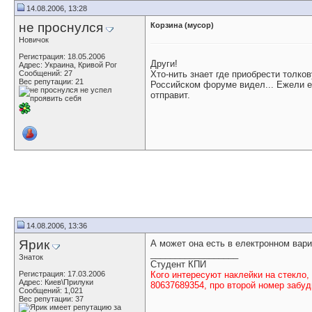
14.08.2006, 13:28
не проснулся
Корзина (мусор)
Новичок
Регистрация: 18.05.2006
Други!
Адрес: Украина, Кривой Рог
Сообщений: 27
Хто-нить знает где приобрести толко
Вес репутации:
21
Российском форуме видел... Ежели ес
отправит.
14.08.2006, 13:36
Ярик
А может она есть в електронном вар
__________________
Знаток
Студент КПИ
Регистрация: 17.03.2006
Кого интересуют наклейки на стекло,
Адрес: Киев\Прилуки
80637689354, про второй номер забудь
Сообщений: 1,021
Вес репутации:
37