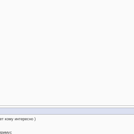
жет кому интересно
)
 примус