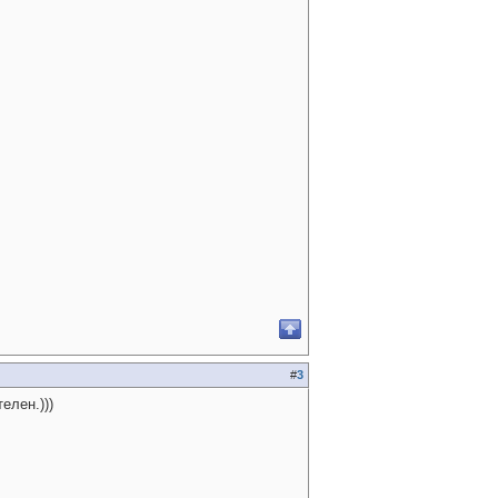
#
3
елен.)))