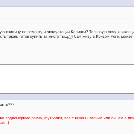
вую книжицу по ремонту и экплуатации Калинки? Толковую хочу книженци
ть такая, готов купить за много тыщ.))) Сам живу в Кривом Роге, может
ианте???
 на подномерную рамку, футболки, все с ником - звоним или пишем в лич
те :)