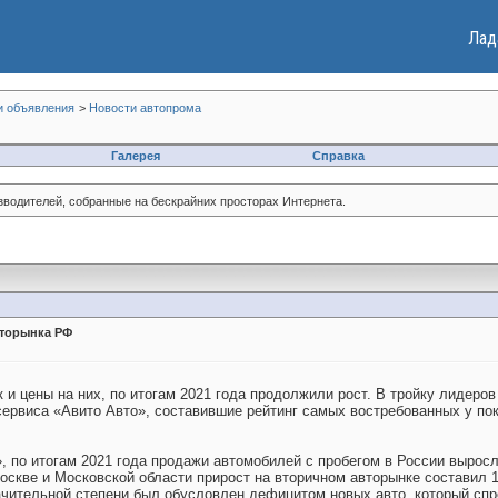
Лад
и объявления
>
Новости автопрома
Галерея
Справка
зводителей, собранные на бескрайних просторах Интернета.
вторынка РФ
 и цены на них, по итогам 2021 года продолжили рост. В тройку лидеро
сервиса «Авито Авто», составившие рейтинг самых востребованных у по
, по итогам 2021 года продажи автомобилей с пробегом в России вырос
оскве и Московской области прирост на вторичном авторынке составил 1
начительной степени был обусловлен дефицитом новых авто, который спр