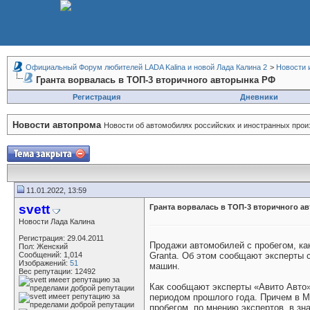
Официальный Форум любителей LADA Kalina и новой Лада Калина 2
>
Новости 
Гранта ворвалась в ТОП-3 вторичного авторынка РФ
Регистрация
Дневники
Новости автопрома
Новости об автомобилях российских и иностранных прои
11.01.2022, 13:59
svett
Гранта ворвалась в ТОП-3 вторичного а
Новости Лада Калина
Регистрация: 29.04.2011
Продажи автомобилей с пробегом, как
Пол: Женский
Сообщений: 1,014
Granta. Об этом сообщают эксперты 
Изображений:
51
машин.
Вес репутации:
12492
Как сообщают эксперты «Авито Авто»
периодом прошлого года. Причем в М
пробегом, по мнению экспертов, в з