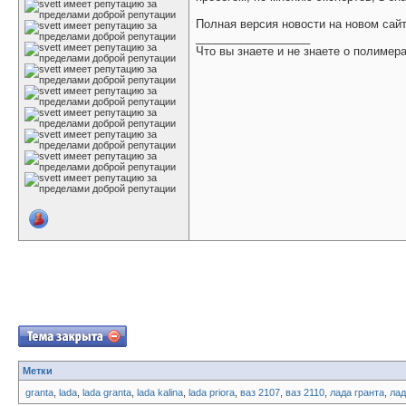
Полная версия новости на новом са
__________________
Что вы знаете и не знаете о полимер
Метки
granta
,
lada
,
lada granta
,
lada kalina
,
lada priora
,
ваз 2107
,
ваз 2110
,
лада гранта
,
лад