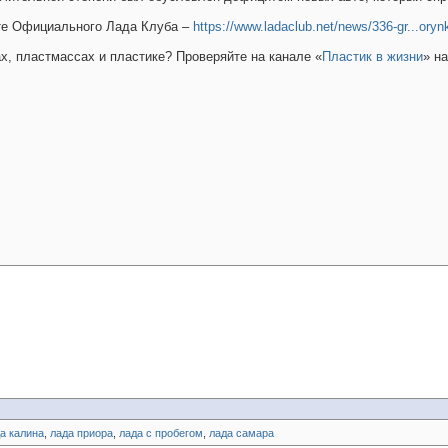
йте Официального Лада Клуба –
https://www.ladaclub.net/news/336-gr...orynk
ах, пластмассах и пластике? Проверяйте на канале «
Пластик в жизни
» н
а калина
,
лада приора
,
лада с пробегом
,
лада самара