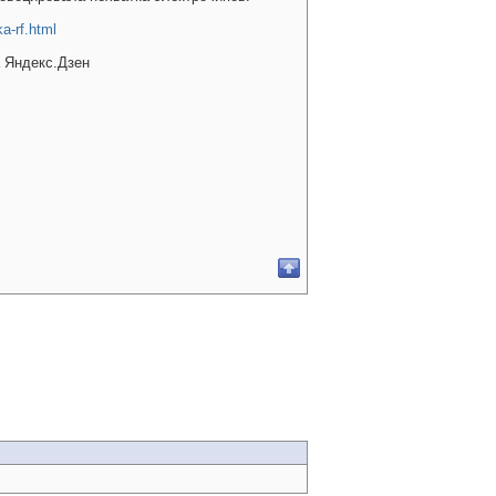
a-rf.html
а Яндекс.Дзен