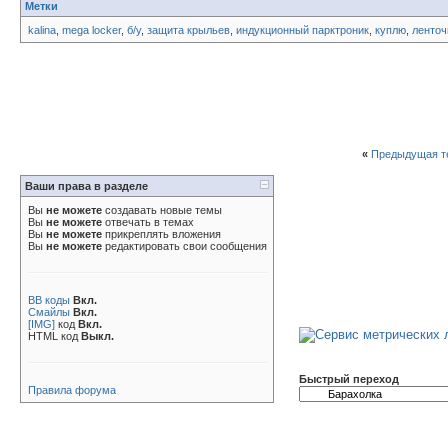
Метки
kalina
,
mega locker
,
б/у
,
защита крыльев
,
индукционный парктроник
,
куплю
,
ленточ
«
Предыдущая т
Ваши права в разделе
Вы
не можете
создавать новые темы
Вы
не можете
отвечать в темах
Вы
не можете
прикреплять вложения
Вы
не можете
редактировать свои сообщения
BB коды
Вкл.
Смайлы
Вкл.
[IMG]
код
Вкл.
HTML код
Выкл.
Быстрый переход
Правила форума