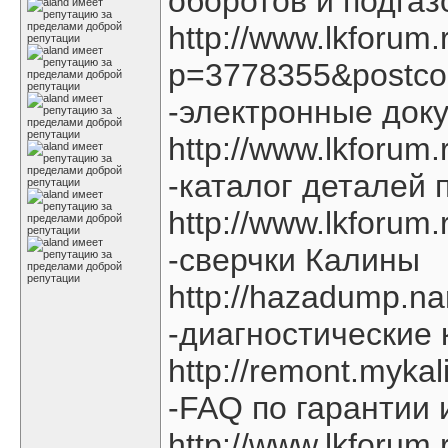
оборотов и подгаз
http://www.lkforum
p=3778355&postco
-электронные док
http://www.lkforum
-каталог деталей 
http://www.lkforum
-сверчки Калины
http://hazadump.na
-диагностические
http://remont.myk
-FAQ по гарантии 
http://www.lkforum