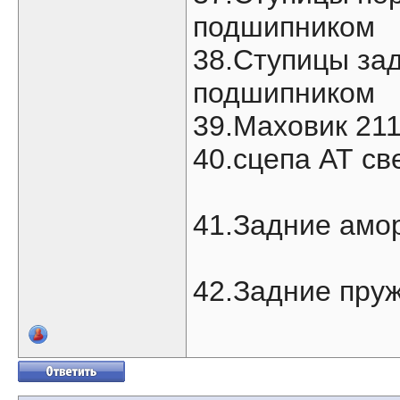
подшипником
38.Ступицы зад
подшипником
39.Маховик 21
40.сцепа АТ св
41.Задние амо
42.Задние пру