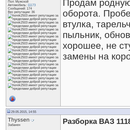
Продам родную 
Пол: Мужской
Автомобиль:
11173
Сообщений: 174
оборота. Пробе
Вес репутации:
36
втулка, тарель
пыльник, обнов
хорошее, не ст
замены на коро
29.05.2015, 14:55
Thyssen
Разборка ВАЗ 111
Забанен