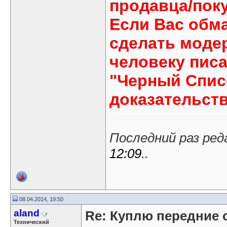
продавца/поку
Если Вас обм
сделать модер
человеку писа
"Черный Спис
доказательст
Последний раз реда
12:09
..
08.04.2014, 19:50
aland
Re: Куплю передние с
Технический