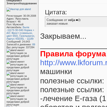
специалист
Электрооборудование
Цитата:
Регистрация: 30.09.2008
Адрес: Ярославль
Сообщение от
velja
Возраст: 46
заказал новые.
Пол: Мужской
Автомобиль:
Была
-11173-30-040 Норма +
А/С Фрост (совиньон,
Закрываем...
цвет 650), Газельвагон,
Ларгус КS035L - 11189
Сообщений: 24,643
_______________
Записей в дневнике:
89
Вес репутации:
337284
Правила форума 
http://www.lkforum
машинки
полезные ссылки:
полезные ссылки:
-лечение Е-газа (1