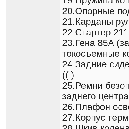
19.Пружина кон
20.Опорные по
21.Карданы рул
22.Стартер 211
23.Гена 85А (
токосъемные к
24.Задние сид
(( )
25.Ремни безоп
заднего центра
26.Плафон осв
27.Корпус терм
28.Шкив коленв