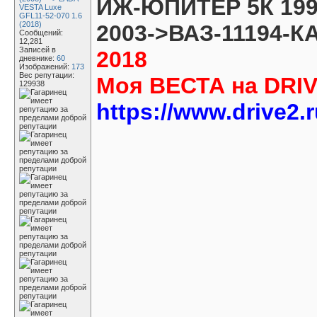
ИЖ-ЮПИТЕР 5К 1990
VESTA Luxe
GFL11-52-070 1.6
(2018)
2003->ВАЗ-11194-
Сообщений:
12,281
Записей в
2018
дневнике:
60
Изображений:
173
Вес репутации:
Моя ВЕСТА на DRI
129938
https://www.drive2.