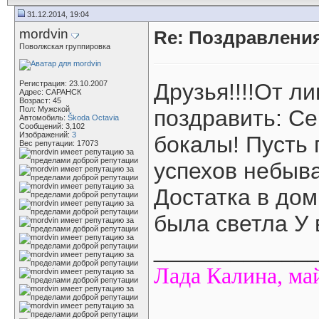
31.12.2014, 19:04
mordvin
Re: Поздравлени
Поволжская группировка
Регистрация: 23.10.2007
Друзья!!!!От л
Адрес: САРАНСК
Возраст: 45
Пол: Мужской
поздравить: Се
Автомобиль:
Škoda Octavia
Сообщений: 3,102
Изображений:
3
бокалы! Пусть 
Вес репутации:
17073
успехов небыва
Достатка в дом
была светла У
____________
Л
ада Калина, ма