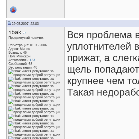
29.05.2007, 22:03
ribak
Вся проблема в
Продвинутый новичок
уплотнителей в
Регистрация: 01.05.2006
Адрес: Минск
Возраст: 46
прижат, а слег
Пол: Мужской
Автомобиль:
123
Сообщений: 68
щель попадают
Вес репутации:
48
крупнее чем то
Такая недорабо