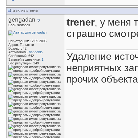
31.05.2007, 00:01
gengadan
trener
, у меня 
Свой человек
страшно смотре
Регистрация: 12.09.2006
____________
Адрес: Тольятти
Возраст: 42
Автомобиль:
fiat doblo
Удаление исто
Сообщений: 642
Записей в дневнике:
1
Вес репутации:
249
неприятных зап
прочих объекта