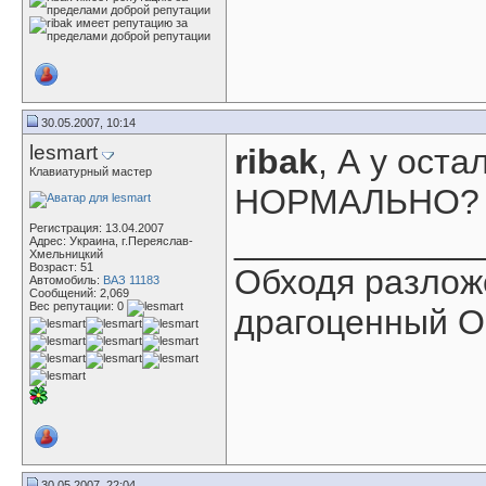
30.05.2007, 10:14
lesmart
ribak
, А у ост
Клавиатурный мастер
НОРМАЛЬНО
Регистрация: 13.04.2007
____________
Адрес: Украина, г.Переяслав-
Хмельницкий
Возраст: 51
Обходя разлож
Автомобиль:
ВАЗ 11183
Сообщений: 2,069
Вес репутации:
0
драгоценный О
30.05.2007, 22:04