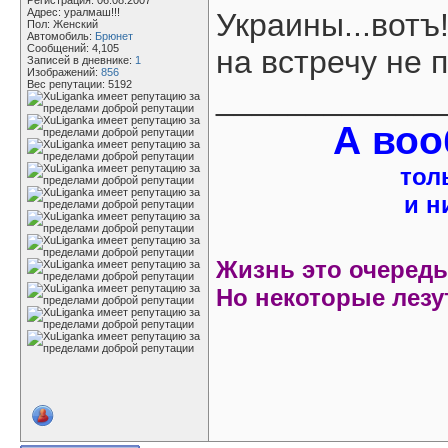
Регистрация: 06.08.2007
Адрес: уралмаш!!!
Украины...вотъ
Пол: Женский
Автомобиль:
Брюнет
Сообщений: 4,105
на встречу не 
Записей в дневнике:
1
Изображений:
856
Вес репутации:
5192
____________
А воо
тол
и н
Жизнь это очередь 
Но некоторые лезут