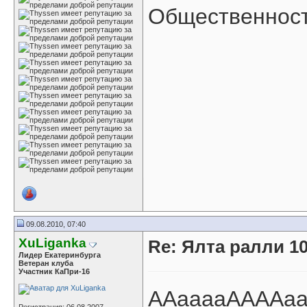
Общественность
09.08.2010, 07:40
XuLiganka
Re: Ялта ралли 10
Лидер Екатеринбурга
Ветеран клуба
Участник КаПри-16
ААааааААААааа