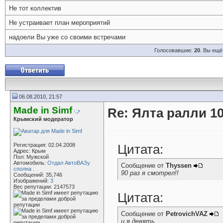
Не тот коллектив
Не устраивает план мероприятий
надоели Вы уже со своими встречами
Голосовавшие:
20
. Вы ещё
06.08.2010, 21:57
Made in Simf
Re: Ялта ралли 10
Крымский модератор
Регистрация: 02.04.2008
Цитата:
Адрес: Крым
Пол: Мужской
Автомобиль:
Отдал АвтоВАЗу
Сообщение от
Thyssen
сполна .
90 раз я смотрел!!
Сообщений: 35,746
Изображений:
3
Вес репутации:
2147573
Цитата:
Сообщение от
PetrovichVAZ
и я девять