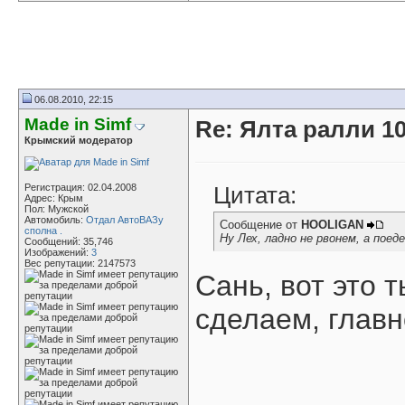
06.08.2010, 22:15
Made in Simf
Re: Ялта ралли 10
Крымский модератор
Регистрация: 02.04.2008
Цитата:
Адрес: Крым
Пол: Мужской
Автомобиль:
Отдал АвтоВАЗу
Сообщение от
HOOLIGAN
сполна .
Ну Лех, ладно не рвонем, а поед
Сообщений: 35,746
Изображений:
3
Вес репутации:
2147573
Сань, вот это т
сделаем, глав