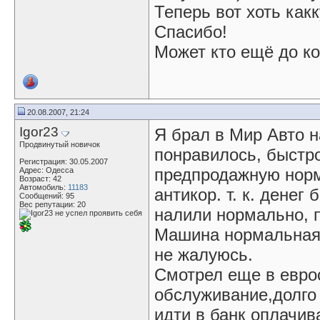
Теперь вот хоть как
Спасибо!
Может кто ещё до ко
20.08.2007, 21:24
Igor23
Я брал в Мир Авто н
Продвинутый новичок
понравилось, быстр
Регистрация: 30.05.2007
предпродажную норм
Адрес: Одесса
Возраст: 42
Автомобиль:
11183
антикор. т. к. денег
Сообщений: 95
Вес репутации:
20
налили нормально, п
Машина нормальная, 
не жалуюсь.
Смотрел еще в евро
обслуживание,долго
идти в банк оплачива