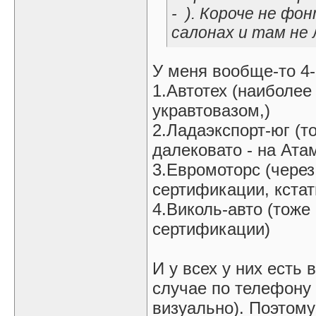
-
). Короче не фон
салонах и там не 
У меня вообще-то 4-
1.Автотех (наиболе
укравтовазом,)
2.Ладаэкспорт-юг (т
далековато - на Ата
3.Евромоторс (через
сертификации, кстат
4.Виколь-авто (тоже
сертификации)
И у всех у них есть
случае по телефону
визуально). Поэтому 