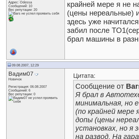
крайней мере я не н
Адрес: Odessa
Сообщений: 10
Вес репутации:
20
(цены нереальные) и
здесь уже начитался
забил после ТО1(се
брал машины в разн
09.08.2007, 12:29
Вадим07
Цитата:
Новичок
Сообщение от
Bar
Регистрация: 06.08.2007
Сообщений: 6
Я брал в Автотехе
Вес репутации:
0
минимальная, но е
(по крайней мере 
допы (цены нереа
установках, но я 
на развод. На га