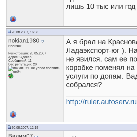
лишь 10 тыс или год
28.08.2007, 16:58
nokian1980
А я брал на Краснов
Новичок
Ладаэкспорт-юг ). Н
Регистрация: 28.05.2007
не явился, сам ее п
Адрес: Одесса
Сообщений: 11
Вес репутации:
20
коробке поменял на
услуги по допам. Ва
собрался?
_________________
http://ruler.autoserv.ru
30.08.2007, 12:15
Вадим07