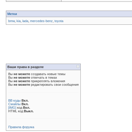
Метки
bmw
,
kia
,
lada
,
mercedes-benz
,
toyota
Ваши права в разделе
Вы
не можете
создавать новые темы
Вы
не можете
отвечать в темах
Вы
не можете
прикреплять вложения
Вы
не можете
редактировать свои сообщения
BB коды
Вкл.
Смайлы
Вкл.
[IMG]
код
Вкл.
HTML код
Выкл.
Правила форума