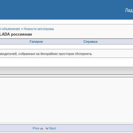
Лад
и объявления
>
Новости автопрома
 LADA россиянам
Галерея
Справка
зводителей, собранные на бескрайних просторах Интернета.
Prev
Next