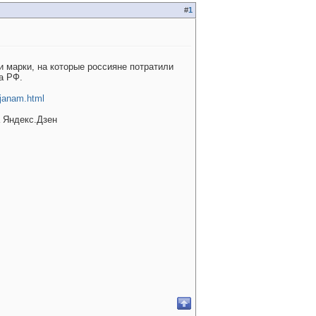
#
1
и марки, на которые россияне потратили
а РФ.
ijanam.html
а Яндекс.Дзен