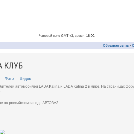
Часовой пояс GMT +3, время:
18:00
.
Обратная связь
-
О
 КЛУБ
·
Фото
·
Видео
телей автомобилей LADA Kalina и LADA Kalina 2 в мире. На страницах фору
.
ое на российском заводе АВТОВАЗ.