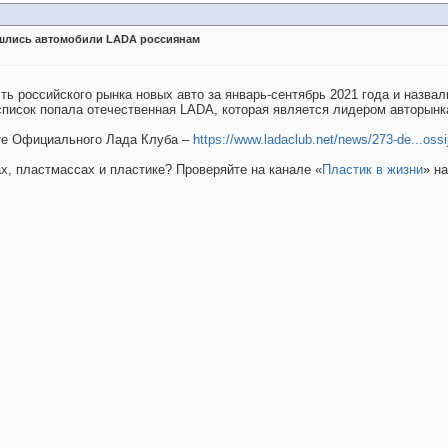
бошлись автомобили LADA россиянам
 российского рынка новых авто за январь-сентябрь 2021 года и назвал
список попала отечественная LADA, которая является лидером авторынк
йте Официального Лада Клуба –
https://www.ladaclub.net/news/273-de...oss
ах, пластмассах и пластике? Проверяйте на канале «
Пластик в жизни
» н