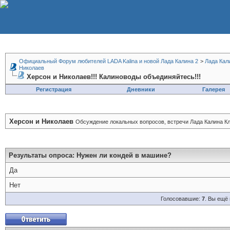
Официальный Форум любителей LADA Kalina и новой Лада Калина 2
>
Лада Кал
Николаев
Херсон и Николаев!!! Калиноводы объединяйтесь!!!
Регистрация
Дневники
Галерея
Херсон и Николаев
Обсуждение локальных вопросов, встречи Лада Калина Кл
Результаты опроса
: Нужен ли кондей в машине?
Да
Нет
Голосовавшие:
7
. Вы ещё