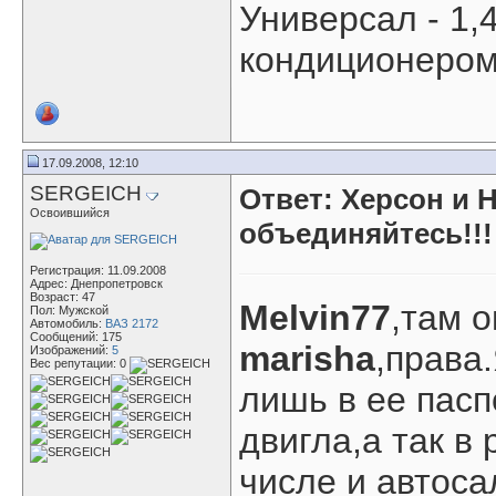
Универсал - 1,
кондиционером
17.09.2008, 12:10
SERGEICH
Ответ: Херсон и 
Освоившийся
объединяйтесь!!!
Регистрация: 11.09.2008
Адрес: Днепропетровск
Возраст: 47
Melvin77
,там о
Пол: Мужской
Автомобиль:
ВАЗ 2172
Сообщений: 175
marisha
,права
Изображений:
5
Вес репутации:
0
лишь в ее пас
двигла,а так в
числе и автоса