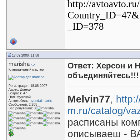
http://avtoavto.r
Country_ID=47&
_ID=378
17.09.2008, 11:58
marisha
Ответ: Херсон и 
Клавиатурный мастер
объединяйтесь!!!
Регистрация: 18.08.2007
Адрес: Донецк
Возраст: 47
Melvin77
,
http:
Пол: Мужской
Автомобиль:
hyundai matrix
Сообщений: 2,285
m.ru/catalog/vaz
Вес репутации:
0
расписаны комп
описываеш - ВА