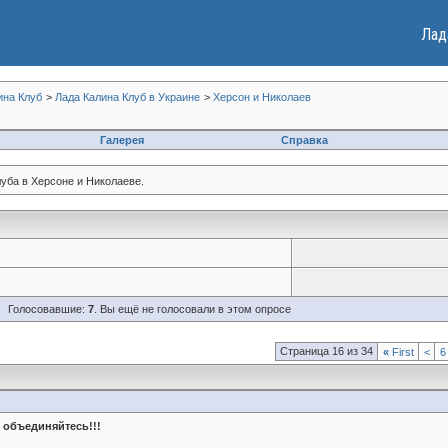
Лад
ина Клуб
>
Лада Калина Клуб в Украине
>
Херсон и Николаев
Галерея
Справка
уба в Херсоне и Николаеве.
Голосовавшие:
7
. Вы ещё не голосовали в этом опросе
Страница 16 из 34
«
First
<
6
 объединяйтесь!!!