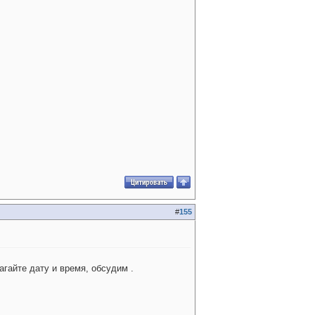
#
155
лагайте дату и время, обсудим
.