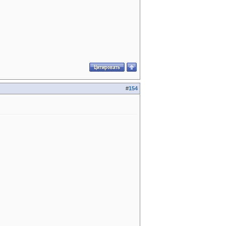
#
154