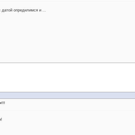
с датой опредилимся и ...
!!!
и!