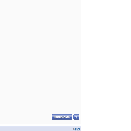
#
153