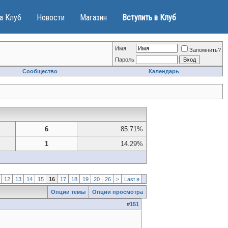
а Клуб
Новости
Магазин
Вступить в Клуб
Имя
Запомнить?
Пароль
Сообщество
Календарь
6
85.71%
1
14.29%
12
13
14
15
16
17
18
19
20
26
>
Last
»
Опции темы
Опции просмотра
#
151