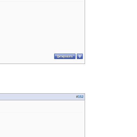
#
152