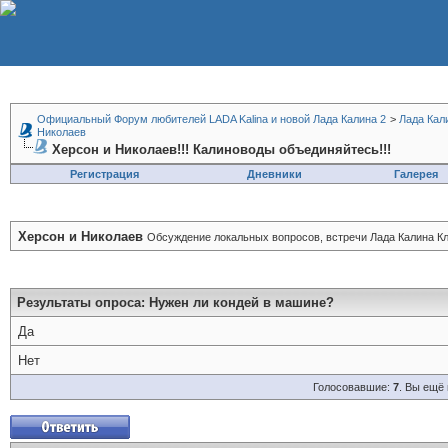
Официальный Форум любителей LADA Kalina и новой Лада Калина 2
>
Лада Кал
Николаев
Херсон и Николаев!!! Калиноводы объединяйтесь!!!
Регистрация
Дневники
Галерея
Херсон и Николаев
Обсуждение локальных вопросов, встречи Лада Калина Кл
Результаты опроса
: Нужен ли кондей в машине?
Да
Нет
Голосовавшие:
7
. Вы ещё