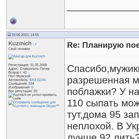
____________
03.06.2010, 14:55
Kuzmich
Re: Планирую пое
Свой человек
Регистрация: 31.05.2008
Спасибо,мужики
Адрес: Ставрополь-Питер
Возраст: 42
Пол: Мужской
разрешенная м
Автомобиль:
ВАЗ 11194
Сообщений: 534
Изображений:
6
поблажки? У на
Вес репутации:
20
110 сыпать мож
тут,дома 95 за
неплохой. В Ук
лучше 92 лить