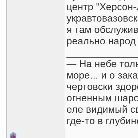
центр "Херсон-
укравтовазовс
я там обслужив
реально народ 
____________
— На небе толь
море... и о зака
чертовски здо
огненным шаром
еле видимый св
где-то в глубине