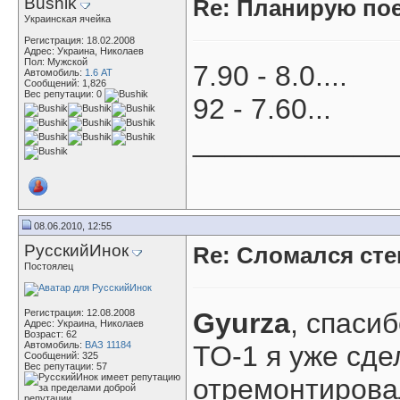
Bushik
Re: Планирую пое
Украинская ячейка
Регистрация: 18.02.2008
Адрес: Украина, Николаев
Пол: Мужской
7.90 - 8.0....
Автомобиль:
1.6 АТ
Сообщений: 1,826
Вес репутации:
0
92 - 7.60...
____________
08.06.2010, 12:55
РусскийИнок
Re: Сломался ст
Постоялец
Регистрация: 12.08.2008
Gyurza
, спасиб
Адрес: Украина, Николаев
Возраст: 62
Автомобиль:
ВАЗ 11184
ТО-1 я уже сде
Сообщений: 325
Вес репутации:
57
отремонтирова