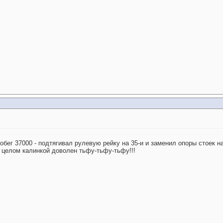
робег 37000 - подтягивал рулевую рейку на 35-и и заменил опоры стоек н
В целом калинкой доволен тьфу-тьфу-тьфу!!!