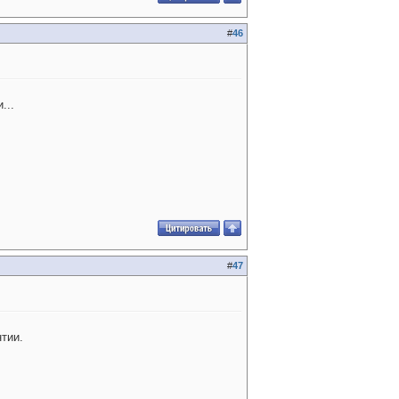
#
46
...
#
47
тии.