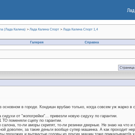
Лад
na (Лада Калина)
>
Лада Калина Спорт
>
Лада Калина Спорт 1,4
Галерея
Справка
Страница 
 в основном в городе. Кондишн врубаю только, когда совсем уж жарко в с
а сидухи от "жопогрейки"... привезли новую сидуху по гарантии.
 1 ТО поменяли сцепу по гарантии.
 салона, то-ли аморы скрипят, то-ли резинки дверные. Не знаю на что и г
ой доволен, за такие деньги вообще супер машинка. А как проходит неро
яды прохожих и вытянутые головы из других машин тоже прикалывает(в хо