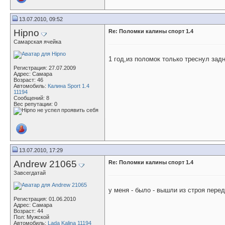
13.07.2010, 09:52
Hipno
Re: Поломки калины спорт 1.4
Самарская ячейка
1 год,из поломок только треснул задн
Регистрация: 27.07.2009
Адрес: Самара
Возраст: 46
Автомобиль:
Калина Sport 1.4
11194
Сообщений: 8
Вес репутации:
0
13.07.2010, 17:29
Andrew 21065
Re: Поломки калины спорт 1.4
Завсегдатай
у меня - было - вышли из строя пере
Регистрация: 01.06.2010
Адрес: Самара
Возраст: 44
Пол: Мужской
Автомобиль:
Lada Kalina 11194