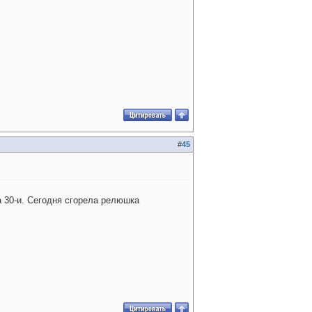
#
45
а 30-и. Сегодня сгорела релюшка