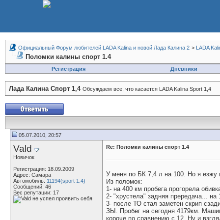
Официальный Форум любителей LADA Kalina и новой Лада Калина 2
>
LADA Kali
Поломки калины спорт 1.4
Регистрация
Дневники
Лада Калина Спорт 1,4
Обсуждаем все, что касается LADA Kalina Sport 1,4
05.07.2010, 20:57
Vald
Re: Поломки калины спорт 1.4
Новичок
Регистрация: 18.09.2009
У меня по БК 7,4 л на 100. Но я езжу
Адрес: Самара
Автомобиль:
11194(sport 1.4)
Из поломок:
Сообщений: 46
1- на 400 км пробега прогорела обивк
Вес репутации:
17
2- "хрустела" задняя прередача... на
3- после ТО стал заметен скрип сзади
ЗЫ. Пробег на сегодня 4179км. Машин
короче по сравнению с 12. Ну и взгл