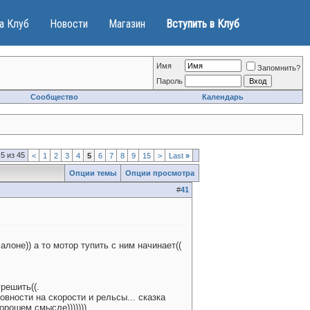
а Клуб
Новости
Магазин
Вступить в Клуб
Имя
Запомнить?
Пароль
Сообщество
Календарь
5 из 45
<
1
2
3
4
5
6
7
8
9
15
>
Last
»
Опции темы
Опции просмотра
#
41
алоне)) а то мотор тупить с ним начинает((
решить((.
вности на скорости и рельсы... сказка
рошем смысле))))))).