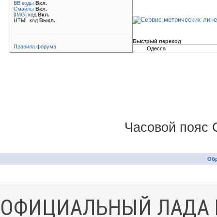
BB коды
Вкл.
Смайлы
Вкл.
[IMG]
код
Вкл.
HTML код
Выкл.
Быстрый переход
Правила форума
Часовой пояс 
Обр
ОФИЦИАЛЬНЫЙ ЛАДА 