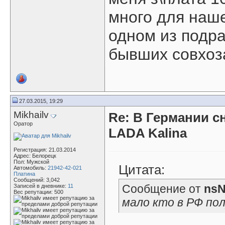
много для наше
одном из подра
бывших совхоза
27.03.2015, 19:29
Mikhailv
Re: В Германии с
Оратор
LADA Kalina
Регистрация: 21.03.2014
Адрес: Белорецк
Пол: Мужской
Цитата:
Автомобиль:
21942-42-021
Платина
Сообщений: 3,042
Сообщение от
nsN
Записей в дневнике:
11
Вес репутации:
500
мало кто в РФ по