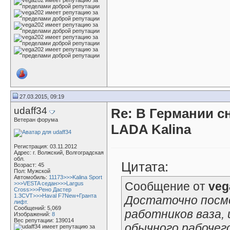
27.03.2015, 09:19
udaff34
Re: В Германии с
Ветеран форума
LADA Kalina
Регистрация: 03.11.2012
Адрес: г. Волжский, Волгоградская
обл.
Цитата:
Возраст: 45
Пол: Мужской
Автомобиль:
11173>>>Kalina Sport
Сообщение от
veg
>>>VESTA седан>>>Largus
Cross>>>Рено Дастер
1.3CVT>>>Haval F7New+Гранта
Достаточно посм
лифт.
Сообщений: 5,069
работников ваза,
Изображений:
8
Вес репутации:
139014
обычного рабочего