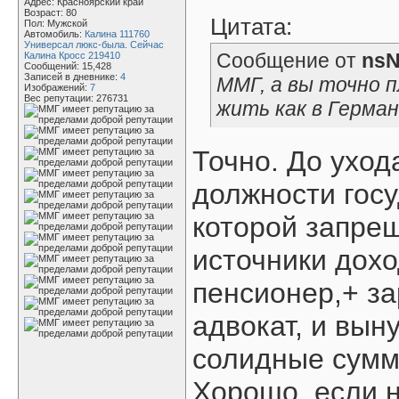
Адрес: Красноярский край
Возраст: 80
Цитата:
Пол: Мужской
Автомобиль:
Калина 111760
Универсал люкс-была. Сейчас
Сообщение от
nsN
Калина Кросс 219410
Сообщений: 15,428
Записей в дневнике:
4
ММГ, а вы точно 
Изображений:
7
Вес репутации:
276731
жить как в Герма
Точно. До уход
должности гос
которой запре
источники дохо
пенсионер,+ за
адвокат, и вын
солидные сумм
Хорошо, если н