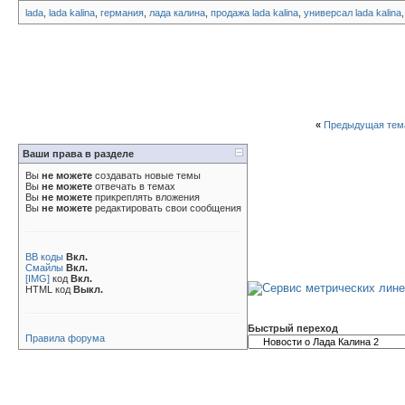
lada
,
lada kalina
,
германия
,
лада калина
,
продажа lada kalina
,
универсал lada kalina
«
Предыдущая тем
Ваши права в разделе
Вы
не можете
создавать новые темы
Вы
не можете
отвечать в темах
Вы
не можете
прикреплять вложения
Вы
не можете
редактировать свои сообщения
BB коды
Вкл.
Смайлы
Вкл.
[IMG]
код
Вкл.
HTML код
Выкл.
Быстрый переход
Правила форума