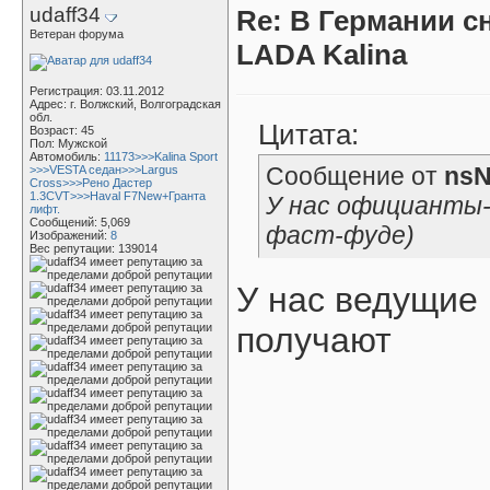
udaff34
Re: В Германии с
Ветеран форума
LADA Kalina
Регистрация: 03.11.2012
Адрес: г. Волжский, Волгоградская
обл.
Цитата:
Возраст: 45
Пол: Мужской
Автомобиль:
11173>>>Kalina Sport
Сообщение от
nsN
>>>VESTA седан>>>Largus
Cross>>>Рено Дастер
1.3CVT>>>Haval F7New+Гранта
У нас официанты
лифт.
Сообщений: 5,069
фаст-фуде)
Изображений:
8
Вес репутации:
139014
У нас ведущие
получают