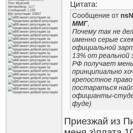
Цитата:
Пол: Мужской
Автомобиль:
1117
Сообщений: 1,155
Сообщение от
nsN
Вес репутации:
23657
ММГ
,
Почему так не де
именно серые схем
официальной зар
13% от реальной з
РФ получает мень
принципиально хо
крепостное право
постараться найти
официанты-студе
фуде)
Приезжай из Пи
меня з\плата 10