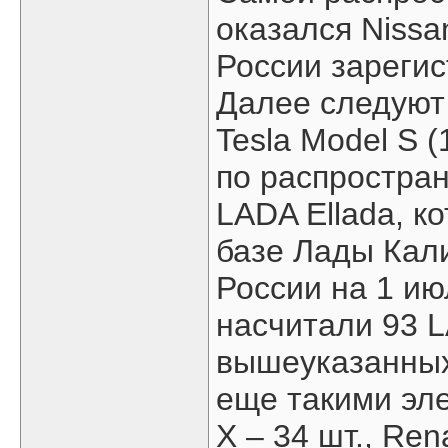
оказался Nissa
России зарегис
Далее следуют M
Tesla Model S (
по распростра
LADA Ellada, 
базе Лады Кали
России на 1 ию
насчитали 93 L
вышеуказанных
еще такими эле
X – 34 шт., Ren