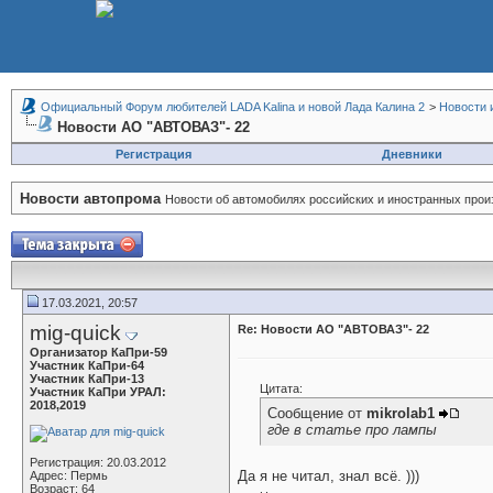
Официальный Форум любителей LADA Kalina и новой Лада Калина 2
>
Новости 
Новости АО "АВТОВАЗ"- 22
Регистрация
Дневники
Новости автопрома
Новости об автомобилях российских и иностранных прои
17.03.2021, 20:57
mig-quick
Re: Новости АО "АВТОВАЗ"- 22
Организатор КаПри-59
Участник КаПри-64
Участник КаПри-13
Цитата:
Участник КаПри УРАЛ:
2018,2019
Сообщение от
mikrolab1
где в статье про лампы
Регистрация: 20.03.2012
Да я не читал, знал всё. )))
Адрес: Пермь
Возраст: 64