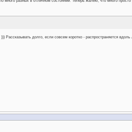
ло много разных в отличном состоянии. Теперь жалею, что много просто в
. ))) Рассказывать долго, если совсем коротко - распространяется вдоль