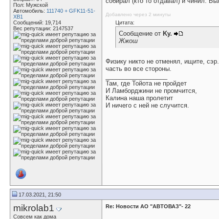
собирал (кто то отдавал) и чинил. Бы
Пол: Мужской
Автомобиль:
111740 + GFK11-51-
Добавлено через 2 минуты
XB1
Сообщений: 19,714
Цитата:
Вес репутации:
2147537
Сообщение от
Ky.
Жжош
Физику никто не отменял, ищите, сэр
часть во все стороны.
__________________
Там, где Тойота не пройдет
И Ламборджини не промчится,
Калина наша пролетит
И ничего с ней не случится.
17.03.2021, 21:50
mikrolab1
Re: Новости АО "АВТОВАЗ"- 22
Совсем как дома