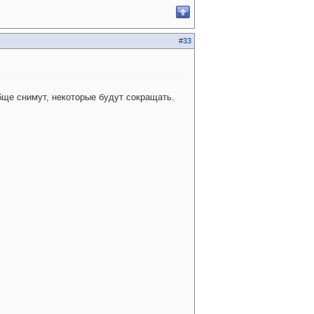
#
33
бще снимут, некоторые будут сокращать.