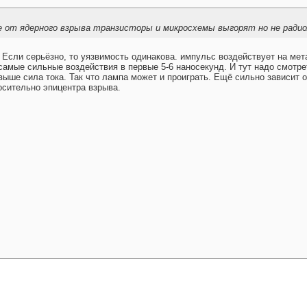
е от ядерного взрыва транзисторы и микросхемы выгорят но не ради
. Если серьёзно, то уязвимость одинакова. импульс воздействует на м
самые сильные воздействия в первые 5-6 наносекунд. И тут надо смотре
выше сила тока. Так что лампа может и проиграть. Ещё сильно зависит 
осительно эпицентра взрыва.