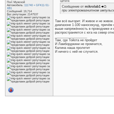
Цитата:
Пол: Мужской
Автомобиль:
111740 + GFK11-51-
Сообщение от
mikrolab1
XB1
при электромагнитном импульс
Сообщений: 19,714
Вес репутации:
2147537
Там всё выгорит. И живое и не живое
диапазоне 1-100 наносекунд, причём 
выше напряжённость в проводнике и 
распространяется с юга на север отн
__________________
Там, где Тойота не пройдет
И Ламборджини не промчится,
Калина наша пролетит
И ничего с ней не случится.