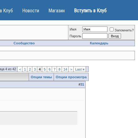
а Клуб
Новости
Магазин
Вступить в Клуб
Имя
Запомнить?
Пароль
Сообщество
Календарь
ца 4 из 42
<
1
2
3
4
5
6
7
8
14
>
Last
»
Опции темы
Опции просмотра
#
31