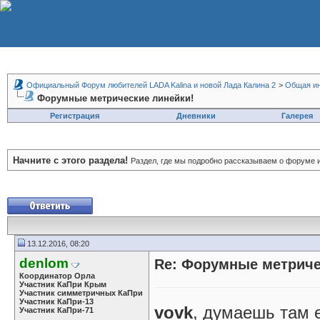
Официальный Форум любителей LADA Kalina и новой Лада Калина 2
>
Общая и
Форумные метрические линейки!
Регистрация
Дневники
Галерея
Начните с этого раздела!
Раздел, где мы подробно рассказываем о форуме 
13.12.2016, 08:20
denlom
Re: Форумные метриче
Координатор Орла
Участник КаПри Крым
Участник симметричных КаПри
Участник КаПри-13
vovk
, думаешь там е
Участник КаПри-71