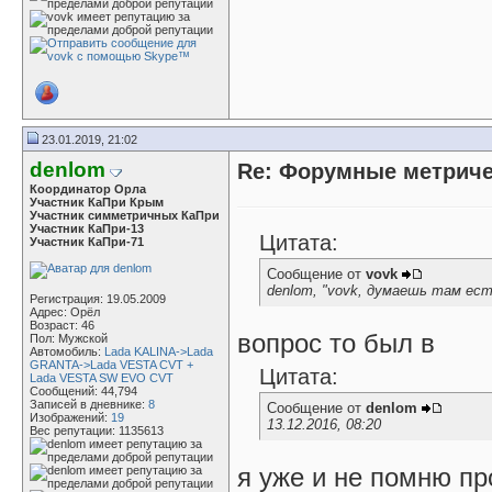
23.01.2019, 21:02
denlom
Re: Форумные метриче
Координатор Орла
Участник КаПри Крым
Участник симметричных КаПри
Участник КаПри-13
Цитата:
Участник КаПри-71
Сообщение от
vovk
denlom, "vovk, думаешь там есть
Регистрация: 19.05.2009
Адрес: Орёл
Возраст: 46
вопрос то был в
Пол: Мужской
Автомобиль:
Lada KALINA->Lada
GRANTA->Lada VESTA CVT +
Цитата:
Lada VESTA SW EVO CVT
Сообщений: 44,794
Записей в дневнике:
8
Сообщение от
denlom
Изображений:
19
13.12.2016, 08:20
Вес репутации:
1135613
я уже и не помню про