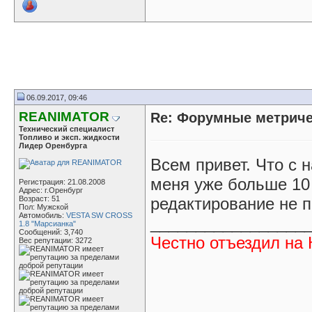
06.09.2017, 09:46
REANIMATOR
Re: Форумные метриче
Технический специалист
Топливо и эксп. жидкости
Лидер Оренбурга
Всем привет. Что с
меня уже больше 10
Регистрация: 21.08.2008
Адрес: г.Оренбург
Возраст: 51
редактирование не п
Пол: Мужской
Автомобиль:
VESTA SW CROSS
_________________
1.8 "Марсианка"
Сообщений: 3,740
Честно отъездил на 
Вес репутации:
3272