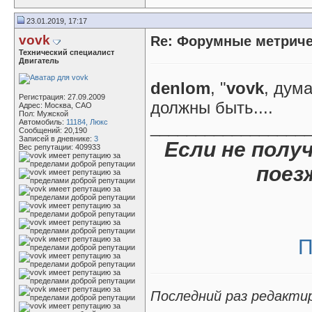
23.01.2019, 17:17
vovk
Re: Форумные метриче
Технический специалист
Двигатель
denlom
, "
vovk
, дума
Регистрация: 27.09.2009
должны быть....
Адрес: Москва, САО
Пол: Мужской
Автомобиль:
11184, Люкс
_________________
Сообщений: 20,190
Записей в дневнике:
3
Если не полу
Вес репутации:
409933
поез
П
Последний раз редактир