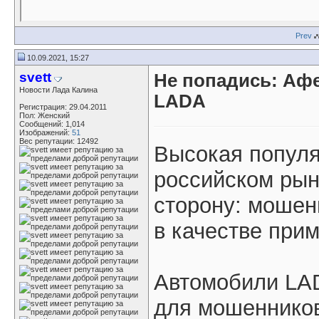
Prev
10.09.2021, 15:27
svett
Не попадись: Аф
Новости Лада Калина
LADA
Регистрация: 29.04.2011
Пол: Женский
Сообщений: 1,014
Изображений:
51
Вес репутации:
12492
Высокая попул
российском рын
сторону: мошен
в качестве при
Автомобили LAD
для мошенников