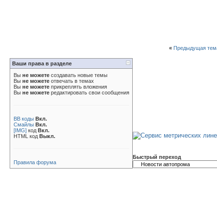
«
Предыдущая тем
Ваши права в разделе
Вы
не можете
создавать новые темы
Вы
не можете
отвечать в темах
Вы
не можете
прикреплять вложения
Вы
не можете
редактировать свои сообщения
BB коды
Вкл.
Смайлы
Вкл.
[IMG]
код
Вкл.
HTML код
Выкл.
Быстрый переход
Правила форума