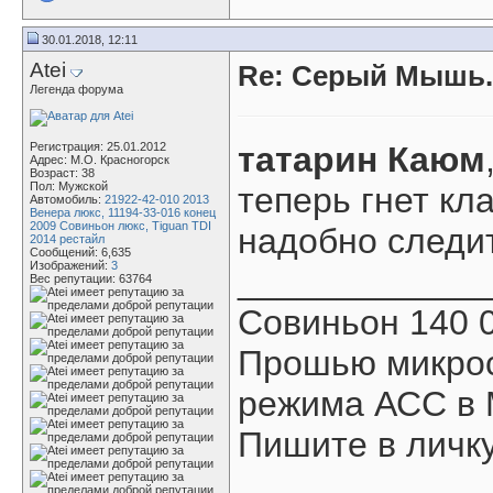
30.01.2018, 12:11
Atei
Re: Серый Мышь.
Легенда форума
Регистрация: 25.01.2012
татарин Каюм
Адрес: М.О. Красногорск
Возраст: 38
Пол: Мужской
теперь гнет кл
Автомобиль:
21922-42-010 2013
Венера люкс, 11194-33-016 конец
2009 Совиньон люкс, Tiguan TDI
надобно следи
2014 рестайл
Сообщений: 6,635
Изображений:
3
____________
Вес репутации:
63764
Совиньон 140 0
Прошью микрос
режима АСС в 
Пишите в личку