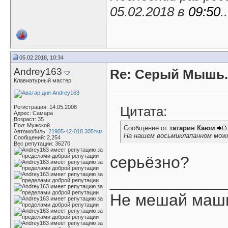
05.02.2018 в
09:50
.
05.02.2018, 10:34
Andrey163
Re: Серый Мышь.
Клавиатурный мастер
Регистрация: 14.05.2008
Цитата:
Адрес: Самара
Возраст: 35
Пол: Мужской
Сообщение от
татарин Каюм
Автомобиль:
21905-42-018 305ткм
На нашем восьмиклапанном можн
Сообщений: 2,254
Вес репутации:
36270
серьёзно?
____________
Не мешай маши