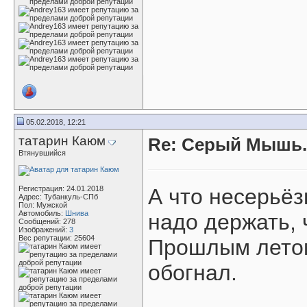
05.02.2018, 12:21
татарин Каюм
Re: Серый Мышь.
Втянувшийся
Регистрация: 24.01.2018
А что несерьёз
Адрес: Тубанкуль-СПб
Пол: Мужской
Автомобиль:
Шнива
надо держать, 
Сообщений: 278
Изображений:
3
Вес репутации:
25604
Прошлым летом
обогнал.