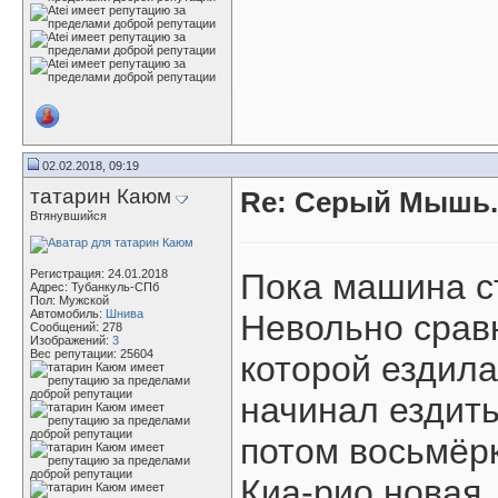
02.02.2018, 09:19
татарин Каюм
Re: Серый Мышь.
Втянувшийся
Регистрация: 24.01.2018
Пока машина ст
Адрес: Тубанкуль-СПб
Пол: Мужской
Автомобиль:
Шнива
Невольно срав
Сообщений: 278
Изображений:
3
Вес репутации:
25604
которой ездила
начинал ездить
потом восьмёрк
Киа-рио новая,