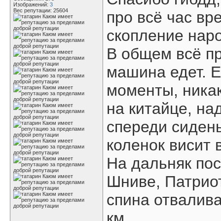
Изображений:
3
Вес репутации:
25604
про всё час вр
скопление нар
В общем всё пр
машина едет. 
моменты, никак
на китайце, на
спереди сидень
коленок висит в
На дальняк пос
Шниве, Патриот
спина отвалива
км.