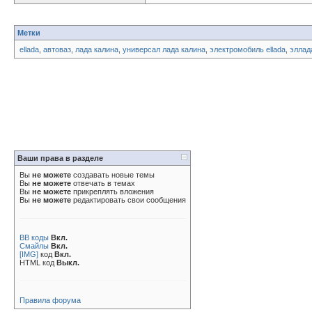
Метки
ellada
,
автоваз
,
лада калина
,
универсал лада калина
,
электромобиль ellada
,
эллад
Ваши права в разделе
Вы
не можете
создавать новые темы
Вы
не можете
отвечать в темах
Вы
не можете
прикреплять вложения
Вы
не можете
редактировать свои сообщения
BB коды
Вкл.
Смайлы
Вкл.
[IMG]
код
Вкл.
HTML код
Выкл.
Правила форума