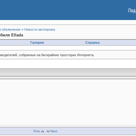
Лад
и объявления
>
Новости автопрома
биля Ellada
Галерея
Справка
зводителей, собранные на бескрайних просторах Интернета.
Prev
Next