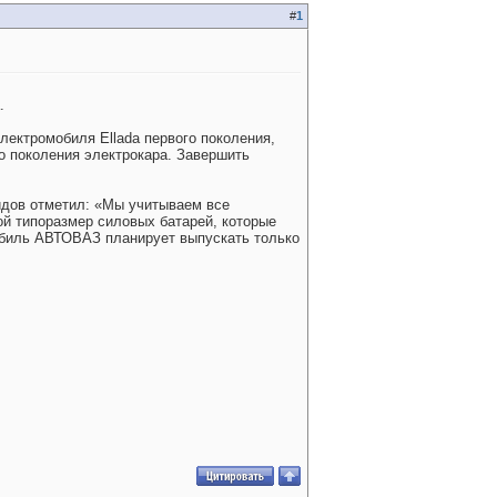
#
1
.
ектромобиля Ellada первого поколения,
о поколения электрокара. Завершить
идов отметил: «Мы учитываем все
й типоразмер силовых батарей, которые
мобиль АВТОВАЗ планирует выпускать только