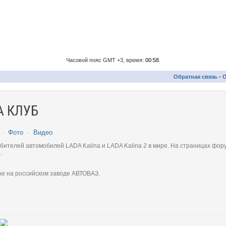
Часовой пояс GMT +3, время:
00:58
.
Обратная связь
-
О
 КЛУБ
·
Фото
·
Видео
телей автомобилей LADA Kalina и LADA Kalina 2 в мире. На страницах фору
.
ое на российском заводе АВТОВАЗ.