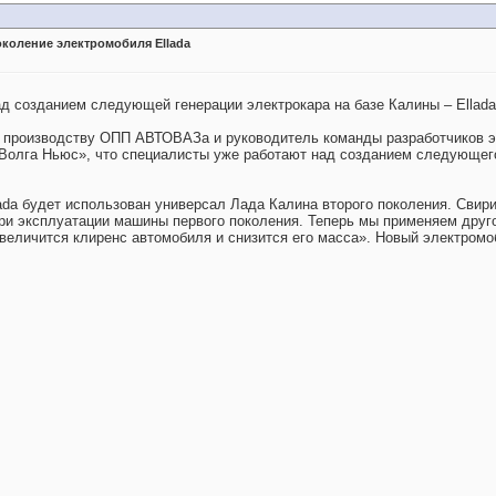
околение электромобиля Ellada
ад созданием следующей генерации электрокара на базе Калины – Ellada
 производству ОПП АВТОВАЗа и руководитель команды разработчиков эл
Волга Ньюс», что специалисты уже работают над созданием следующег
ada будет использован универсал Лада Калина второго поколения. Свир
ри эксплуатации машины первого поколения. Теперь мы применяем друго
увеличится клиренс автомобиля и снизится его масса». Новый электро