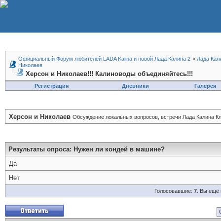
Официальный Форум любителей LADA Kalina и новой Лада Калина 2
>
Лада Кал
Николаев
Херсон и Николаев!!! Калиноводы объединяйтесь!!!
Регистрация
Дневники
Галерея
Херсон и Николаев
Обсуждение локальных вопросов, встречи Лада Калина Кл
Результаты опроса
: Нужен ли кондей в машине?
Да
Нет
Голосовавшие:
7
. Вы ещё