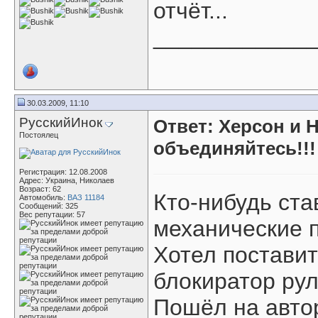
отчёт...
____________
30.03.2009, 11:10
РусскийИнок
Ответ: Херсон и 
Постоялец
объединяйтесь!!!
Регистрация: 12.08.2008
Адрес: Украина, Николаев
Возраст: 62
Кто-нибудь ста
Автомобиль:
ВАЗ 11184
Сообщений: 325
Вес репутации:
57
механические 
Хотел поставит
блокиратор ру
Пошёл на автор