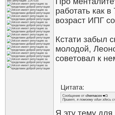
Про менталите
Вес репутации:
2147535
работать как в 
возраст ИПГ с
Кстати забыл с
молодой, Леоно
советовал к не
Цитата:
Сообщение от
chernacov
Привет, я помоему один здесь 
Я эту тему для