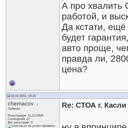
А про хвалить 
работой, и выс
Да кстати, ещё
будет гарантия
авто проще, ч
правда ли, 280
цена?
02.03.2010, 18:15
chernacov
Re: СТОА г. Касл
Забанен
Регистрация: 31.10.2009
Сообщений: 22
Вес репутации:
0
ну я впринципе