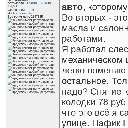
Автомобиль:
Гранта FL/Веста
авто
, которому
1,6,МТ
Сообщений: 17,061
Изображений:
42
Во вторых - эт
Вес репутации:
2147535
масла и салон
работами.
Я работал сле
механическом ц
легко поменяю 
остальное. Тол
надо? Снятие к
колодки 78 руб
что это всё я 
улице. Нафик 