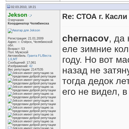
02.03.2010, 18:21
Jekson
Re: СТОА г. Касл
Озерчанин
Координатор Челябинска
chernacov
, да
Регистрация: 21.01.2009
Адрес: г. Озёрск, Челябинской
обл.
еле зимние ко
Возраст: 53
Пол: Мужской
Автомобиль:
Гранта FL/Веста
году. Но вот м
1,6,МТ
Сообщений: 17,061
Изображений:
42
назад не затян
Вес репутации:
2147535
тогда дедок ле
его не видел, 