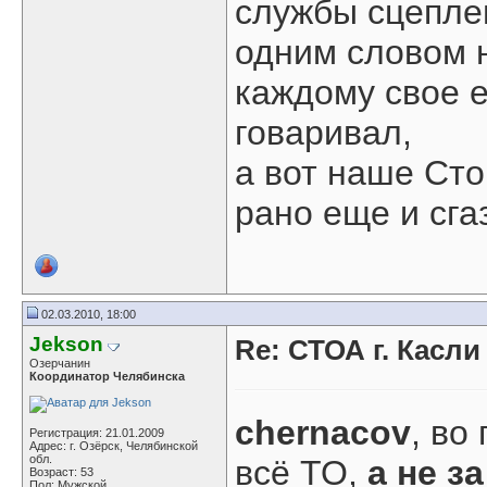
службы сцепле
одним словом н
каждому свое 
говаривал,
а вот наше Сто
рано еще и сгаз
02.03.2010, 18:00
Jekson
Re: СТОА г. Касл
Озерчанин
Координатор Челябинска
chernacov
, во
Регистрация: 21.01.2009
Адрес: г. Озёрск, Челябинской
обл.
всё ТО,
а не з
Возраст: 53
Пол: Мужской