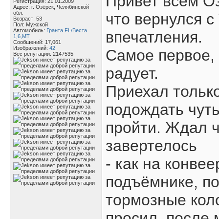
Привет всем О
Регистрация: 21.01.2009
Адрес: г. Озёрск, Челябинской
обл.
что вернулся с
Возраст: 53
Пол: Мужской
Автомобиль:
Гранта FL/Веста
впечатления.
1,6,МТ
Сообщений: 17,061
Изображений:
42
Самое первое, 
Вес репутации:
2147535
радует.
Приехал тольк
подождать чуть
пройти. Ждал ч
завертелось
- как на конве
подъёмнике, п
тормозные кол
просил, после 