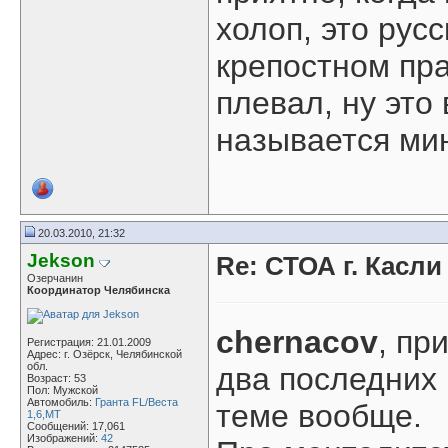
холоп, это рус
крепостном пра
плевал, ну это
называется мин
20.03.2010, 21:32
Jekson
Re: СТОА г. Касл
Озерчанин
Координатор Челябинска
chernacov
, пр
Регистрация: 21.01.2009
Адрес: г. Озёрск, Челябинской
обл.
два последних 
Возраст: 53
Пол: Мужской
Автомобиль:
Гранта FL/Веста
теме вообще.
1,6,МТ
Сообщений: 17,061
Изображений:
42