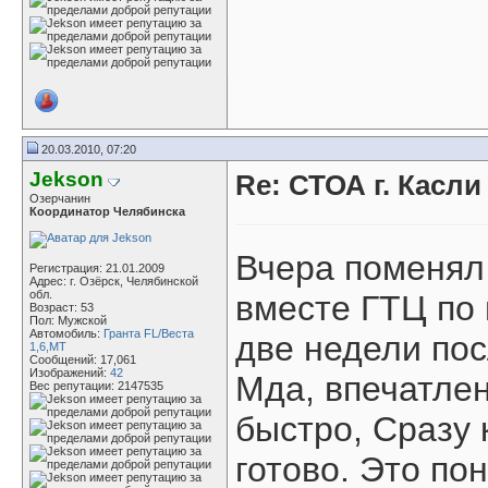
20.03.2010, 07:20
Jekson
Re: СТОА г. Касл
Озерчанин
Координатор Челябинска
Вчера поменял
Регистрация: 21.01.2009
Адрес: г. Озёрск, Челябинской
обл.
вместе ГТЦ по 
Возраст: 53
Пол: Мужской
Автомобиль:
Гранта FL/Веста
две недели пос
1,6,МТ
Сообщений: 17,061
Изображений:
42
Мда, впечатле
Вес репутации:
2147535
быстро, Сразу 
готово. Это по