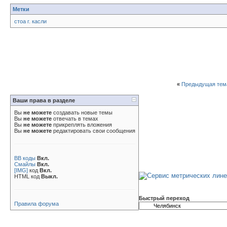
Метки
стоа г. касли
«
Предыдущая тем
Ваши права в разделе
Вы
не можете
создавать новые темы
Вы
не можете
отвечать в темах
Вы
не можете
прикреплять вложения
Вы
не можете
редактировать свои сообщения
BB коды
Вкл.
Смайлы
Вкл.
[IMG]
код
Вкл.
HTML код
Выкл.
Быстрый переход
Правила форума