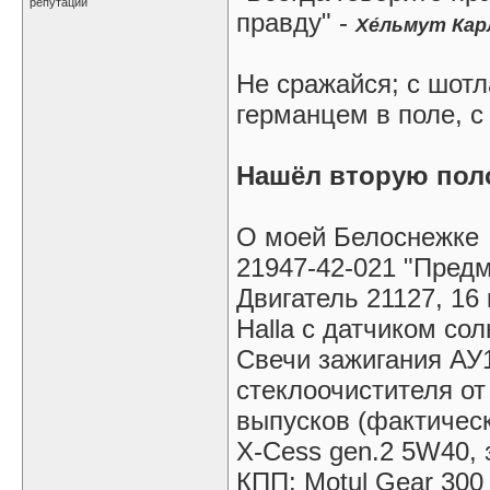
правду" -
Хе́льмут Кар
Не сражайся; с шотл
германцем в поле, с 
Нашёл вторую пол
О моей Белоснежке
21947-42-021 "Предм
Двигатель 21127, 16 
Halla с датчиком со
Свечи зажигания АУ
стеклоочистителя от
выпусков (фактическ
X-Cess gen.2 5W40, 
КПП: Motul Gear 300