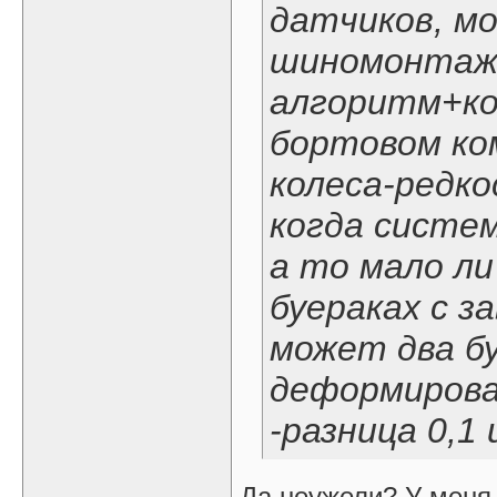
датчиков, м
шиномонтаже
алгоритм+ко
бортовом ко
колеса-редк
когда систем
а то мало ли
буераках с з
может два б
деформирова
-разница 0,1
Да неужели? У меня 