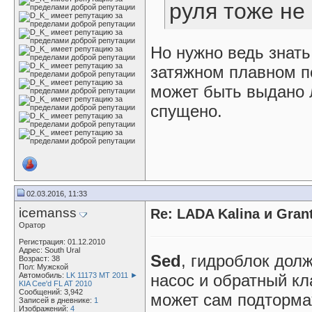
руля тоже не
Но нужно ведь знать
затяжном плавном по
может быть выдано 
спущено.
02.03.2016, 11:33
icemanss
Re: LADA Kalina и Gra
Оратор
Регистрация: 01.12.2010
Адрес: South Ural
Sed
, гидроблок долж
Возраст: 38
Пол: Мужской
Автомобиль:
LK 11173 MT 2011 ►
насос и обратный кл
KIA Cee'd FL AT 2010
Сообщений: 3,942
может сам подтормаж
Записей в дневнике:
1
Изображений:
4