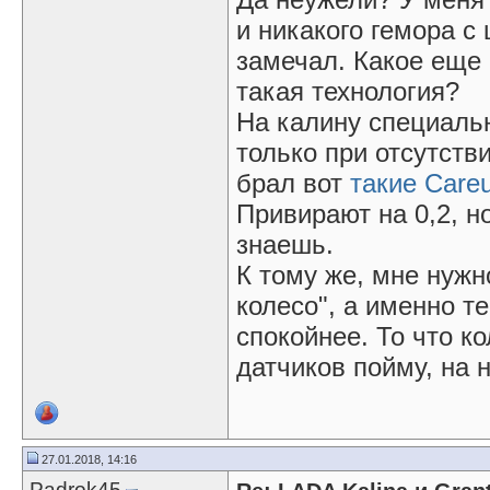
и никакого гемора с
замечал. Какое еще 
такая технология?
На калину специальн
только при отсутств
брал вот
такие Care
Привирают на 0,2, н
знаешь.
К тому же, мне нужн
колесо", а именно т
спокойнее. То что ко
датчиков пойму, на 
27.01.2018, 14:16
Padrok45