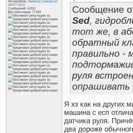
Автомобиль:
Калина2 универсал
АКПП 2014
Сообщение 
Сообщений: 4,810
Вес репутации:
77193
Sed
, гидроб
тот же, в аб
обратный кла
правильно -
подтормажив
руля встрое
опрашивать 
Я хз как на других м
машина с есп отлич
датчика руля. Причё
два дороже обычног