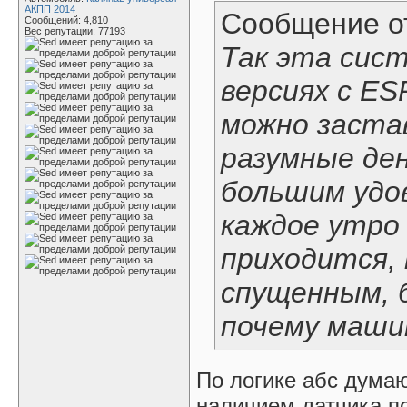
АКПП 2014
Сообщение 
Сообщений: 4,810
Вес репутации:
77193
Так эта сис
версиях с ES
можно заста
разумные ден
большим удо
каждое утро
приходится, 
спущенным, б
почему машин
По логике абс думаю
наличием датчика по