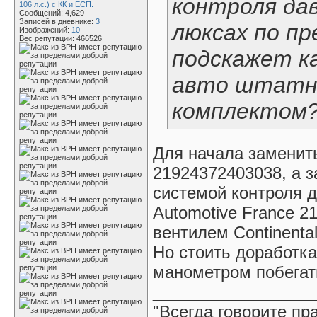
контроля дав
106 л.с.) с КК и ЕСП.
Сообщений: 4,629
Записей в дневнике:
3
люксах по п
Изображений:
10
Вес репутации:
466526
подскажет к
авто штатн
комплектом
Для начала заменить
21924372403038, а з
системой контроля д
Automotive France 2
вентилем Continenta
Но стоить доработка
манометром побега
_________________
"Всегда говорите пр