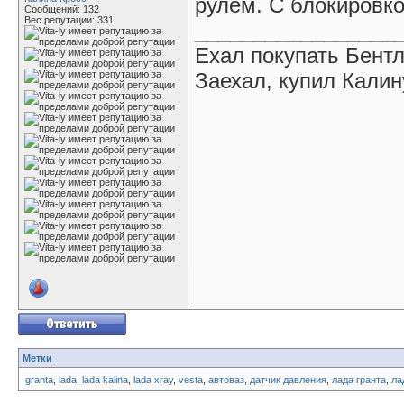
рулем. С блокировко
Сообщений: 132
Вес репутации:
331
_________________
Ехал покупать Бентл
Заехал, купил Калин
Метки
granta
,
lada
,
lada kalina
,
lada xray
,
vesta
,
автоваз
,
датчик давления
,
лада гранта
,
ла