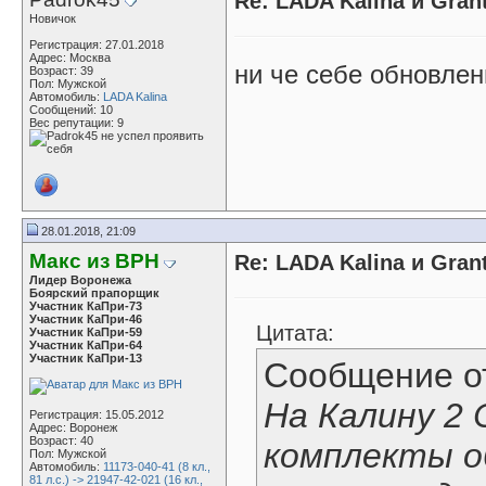
Re: LADA Kalina и Gra
Новичок
Регистрация: 27.01.2018
Адрес: Москва
ни че себе обновлен
Возраст: 39
Пол: Мужской
Автомобиль:
LADA Kalina
Сообщений: 10
Вес репутации:
9
28.01.2018, 21:09
Макс из ВРН
Re: LADA Kalina и Gra
Лидер Воронежа
Боярский прапорщик
Участник КаПри-73
Участник КаПри-46
Цитата:
Участник КаПри-59
Участник КаПри-64
Участник КаПри-13
Сообщение 
На Калину 2
Регистрация: 15.05.2012
Адрес: Воронеж
Возраст: 40
комплекты о
Пол: Мужской
Автомобиль:
11173-040-41 (8 кл.,
81 л.с.) -> 21947-42-021 (16 кл.,