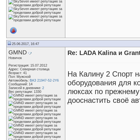
25.06.2017, 16:47
GMND
Re: LADA Kalina и Gra
Новичок
Регистрация: 15.07.2012
Адрес: Северная столица
На Калину 2 Спорт 
Возраст: 41
Пол: Мужской
Автомобиль:
ВАЗ 21947-52-2Y6
оборудования для к
Сообщений: 14
Записей в дневнике:
2
люксах по прежнему 
Вес репутации:
1330
дооснастить своё а