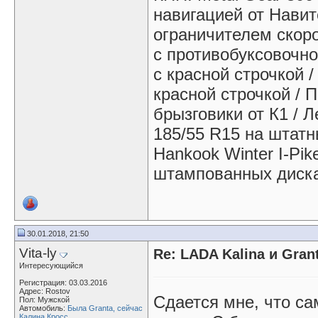
навигацией от Навит
ограничителем скоро
с противобуксовочно
с красной строчкой 
красной строчкой / 
брызговики от К1 / Ле
185/55 R15 на штатн
Hankook Winter I-Pi
штампованных диск
30.01.2018, 21:50
Vita-ly
Re: LADA Kalina и Gra
Интересующийся
Регистрация: 03.03.2016
Адрес: Rostov
Сдается мне, что са
Пол: Мужской
Автомобиль:
Была Granta, сейчас
Калина Кросс