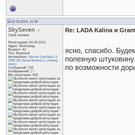
02.03.2016, 21:39
SkySeven
Re: LADA Kalina и Gra
Свой человек
Регистрация: 04.09.2013
Адрес: Волгоград
ясно, спасибо. Буде
Возраст: 42
Пол: Мужской
Автомобиль:
Nissan Qashqai 2.0
полезную штуковину
2WD SE (была Калина 2, универ,
люкс)
по возможности дора
Сообщений: 728
Изображений:
17
Вес репутации:
830