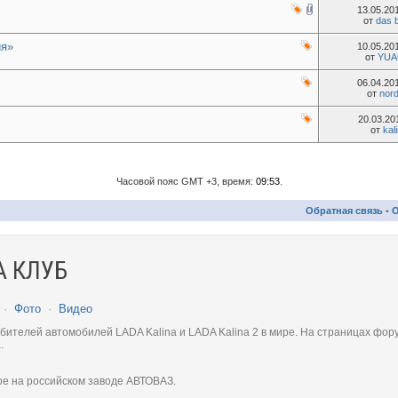
13.05.20
от
das 
ия»
10.05.20
от
YU
06.04.20
от
nord
20.03.2
от
kal
Часовой пояс GMT +3, время:
09:53
.
Обратная связь
-
О
 КЛУБ
·
Фото
·
Видео
телей автомобилей LADA Kalina и LADA Kalina 2 в мире. На страницах фору
.
ое на российском заводе АВТОВАЗ.