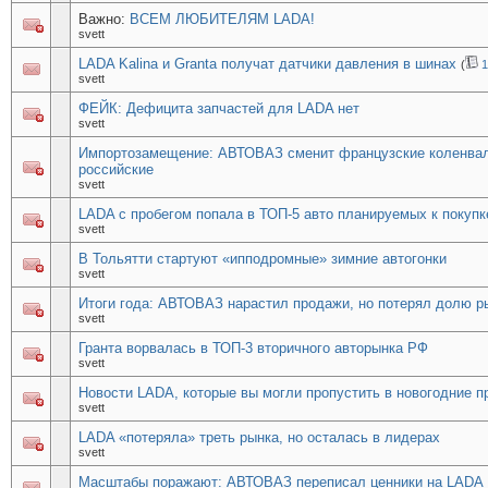
Важно:
ВСЕМ ЛЮБИТЕЛЯМ LADA!
svett
LADA Kalina и Granta получат датчики давления в шинах
(
1
svett
ФЕЙК: Дефицита запчастей для LADA нет
svett
Импортозамещение: АВТОВАЗ сменит французские коленва
российские
svett
LADA с пробегом попала в ТОП-5 авто планируемых к покупк
svett
В Тольятти стартуют «ипподромные» зимние автогонки
svett
Итоги года: АВТОВАЗ нарастил продажи, но потерял долю р
svett
Гранта ворвалась в ТОП-3 вторичного авторынка РФ
svett
Новости LADA, которые вы могли пропустить в новогодние п
svett
LADA «потеряла» треть рынка, но осталась в лидерах
svett
Масштабы поражают: АВТОВАЗ переписал ценники на LADA