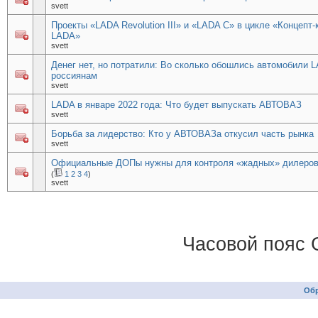
svett
Проекты «LADA Revolution III» и «LADA С» в цикле «Концепт-
LADA»
svett
Денег нет, но потратили: Во сколько обошлись автомобили 
россиянам
svett
LADA в январе 2022 года: Что будет выпускать АВТОВАЗ
svett
Борьба за лидерство: Кто у АВТОВАЗа откусил часть рынка
svett
Официальные ДОПы нужны для контроля «жадных» дилеро
(
1
2
3
4
)
svett
Часовой пояс 
Обр