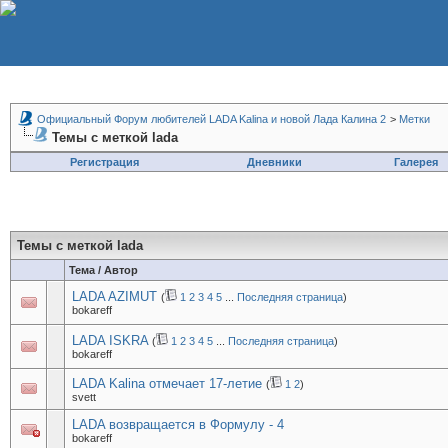
Официальный Форум любителей LADA Kalina и новой Лада Калина 2
>
Метки
Темы с меткой
lada
Регистрация
Дневники
Галерея
Темы с меткой
lada
Тема / Автор
LADA AZIMUT
(
1
2
3
4
5
...
Последняя страница
)
bokareff
LADA ISKRA
(
1
2
3
4
5
...
Последняя страница
)
bokareff
LADA Kalina отмечает 17-летие
(
1
2
)
svett
LADA возвращается в Формулу - 4
bokareff