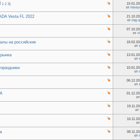
15.01.2
1
2
3
)
от
mixey
ADA Vesta FL 2022
21.10.2
от
mig-q
07.10.2
от
vi
алы на российские
18.02.2
от
 рынка
13.01.2
от
 праздники
10.01.2
от
06.12.2
от
DA
01.12.2
о
19.11.2
от
10.11.2
о
а
08.11.2
от