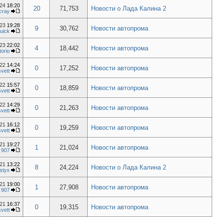
024
18:20
20
71,753
Новости о Лада Калина 2
cray
023
19:28
9
30,762
Новости автопрома
uick
023
22:02
4
18,442
Новости автопрома
torio
022
14:24
0
17,252
Новости автопрома
svett
022
15:57
0
18,859
Новости автопрома
svett
022
14:29
0
21,263
Новости автопрома
svett
021
16:12
0
19,259
Новости автопрома
svett
021
19:27
1
21,024
Новости автопрома
т
907
021
13:22
8
24,224
Новости о Лада Калина 2
styx
021
19:00
1
27,908
Новости автопрома
т
907
021
16:37
0
19,315
Новости автопрома
svett