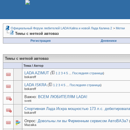
Официальный Форум любителей LADA Kalina и новой Лада Калина 2
>
Метки
Темы с меткой
автоваз
Регистрация
Дневники
Темы с меткой
автоваз
Тема / Автор
LADA AZIMUT
(
1
2
3
4
5
...
Последняя страница
)
bokareff
LADA ISKRA
(
1
2
3
4
5
...
Последняя страница
)
bokareff
Важно:
ВСЕМ ЛЮБИТЕЛЯМ LADA!
svett
Спортивная Лада Искра мощностью 173 л.с. дебютировала
bokareff
Опрос:
Довольны ли вы Фирменным сервисом АвтоВАЗа?
Mazaika