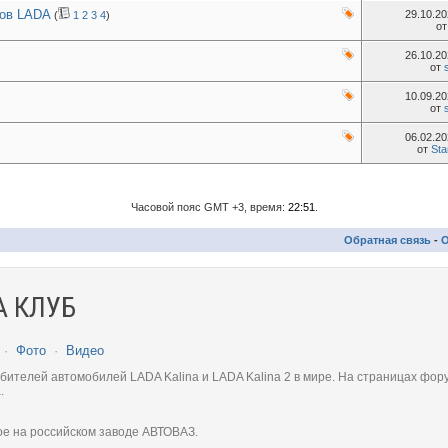
ов LADA
29.10.2
(
1
2
3
4
)
о
26.10.2
от
10.09.2
от
06.02.2
от
Sta
Часовой пояс GMT +3, время:
22:51
.
Обратная связь
-
О
 КЛУБ
·
Фото
·
Видео
телей автомобилей LADA Kalina и LADA Kalina 2 в мире. На страницах фору
.
ое на российском заводе АВТОВАЗ.