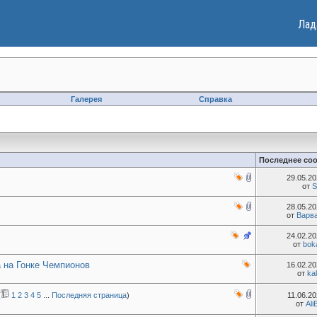
Лад
Галерея
Справка
Последнее со
29.05.2
от
S
28.05.2
от
Варв
24.02.2
от
boka
 на Гонке Чемпионов
16.02.2
от
ka
(
1
2
3
4
5
...
Последняя страница
)
11.06.2
от
Ali