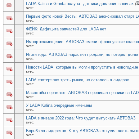
LADA Kalina и Granta получат датчики давления в шинах
(
svett
Первые фото новой Весты: АВТОВАЗ анонсировал старт L
svett
ФЕЙК: Дефицита запчастей для LADA нет
svett
Импортозамещение: АВТОВАЗ сменит французские коленв
svett
Итоги года: АВТОВАЗ нарастил продажи, но потерял долю
svett
Новости LADA, которые вы могли пропустить в новогодние
svett
LADA «потеряла» треть рынка, но осталась в лидерах
svett
Масштабы поражают: АВТОВАЗ переписал ценники на LA
svett
У LADA Kalina очередные именины
svett
LADA в январе 2022 года: Что будет выпускать АВТОВАЗ
svett
Борьба за лидерство: Кто у АВТОВАЗа откусил часть рынк
svett