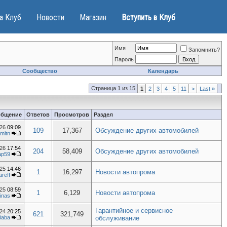
а Клуб
Новости
Магазин
Вступить в Клуб
Имя
Запомнить?
Пароль
Сообщество
Календарь
Страница 1 из 15
1
2
3
4
5
11
>
Last
»
общение
Ответов
Просмотров
Раздел
026
09:09
109
17,367
Обсуждение других автомобилей
mitn
026
17:54
204
58,409
Обсуждение других автомобилей
ар59
025
14:46
1
16,297
Новости автопрома
reff
025
08:59
1
6,129
Новости автопрома
linas
Гарантийное и сервисное
024
20:25
621
321,749
Baba
обслуживание