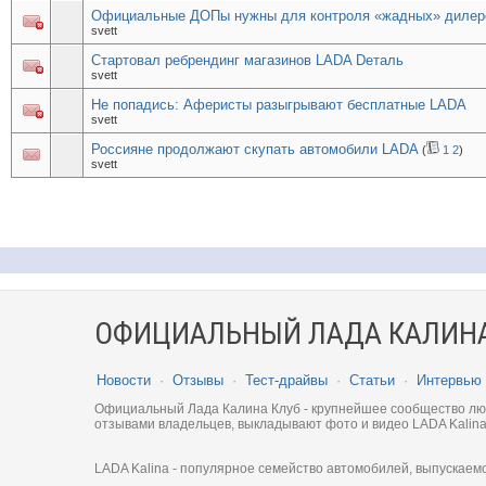
Официальные ДОПы нужны для контроля «жадных» дилер
svett
Стартовал ребрендинг магазинов LADA Dеталь
svett
Не попадись: Аферисты разыгрывают бесплатные LADA
svett
Россияне продолжают скупать автомобили LADA
(
1
2
)
svett
ОФИЦИАЛЬНЫЙ ЛАДА КАЛИНА
Новости
·
Отзывы
·
Тест-драйвы
·
Статьи
·
Интервью
Официальный Лада Калина Клуб - крупнейшее сообщество люби
отзывами владельцев, выкладывают фото и видео LADA Kalina
LADA Kalina - популярное семейство автомобилей, выпускаем