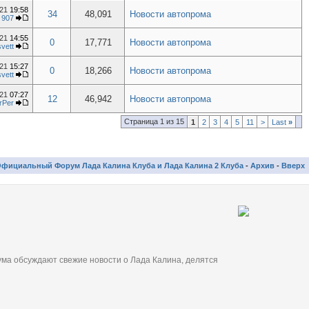
021
19:58
34
48,091
Новости автопрома
т
907
021
14:55
0
17,771
Новости автопрома
svett
021
15:27
0
18,266
Новости автопрома
svett
021
07:27
12
46,942
Новости автопрома
rPer
Страница 1 из 15
1
2
3
4
5
11
>
Last
»
фициальный Форум Лада Калина Клуба и Лада Калина 2 Клуба
-
Архив
-
Вверх
ма обсуждают свежие новости о Лада Калина, делятся