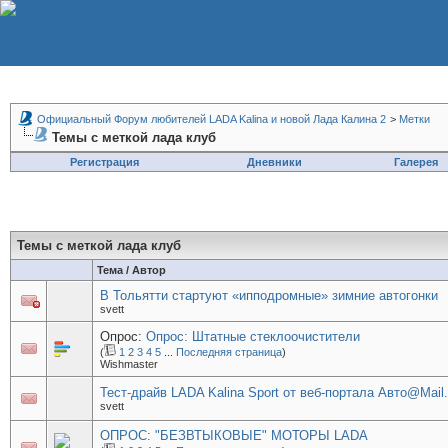
Официальный Форум любителей LADA Kalina и новой Лада Калина 2
>
Метки
Темы с меткой
лада клуб
Регистрация
Дневники
Галерея
Темы с меткой
лада клуб
Тема / Автор
В Тольятти стартуют «ипподромные» зимние автогонки
svett
Опрос:
Опрос: Штатные стеклоочистители
(
1
2
3
4
5
...
Последняя страница
)
Wishmaster
Тест-драйв LADA Kalina Sport от веб-портала Авто@Mail.
svett
ОПРОС: "БЕЗВТЫКОВЫЕ" МОТОРЫ LADA