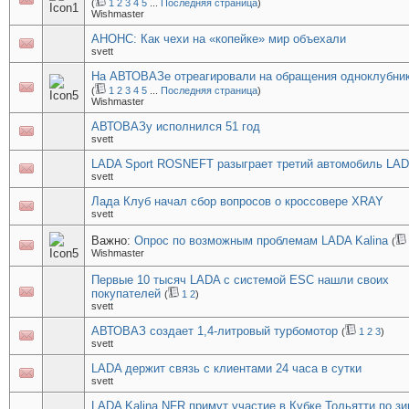
(
1
2
3
4
5
...
Последняя страница
)
Wishmaster
АНОНС: Как чехи на «копейке» мир объехали
svett
На АВТОВАЗе отреагировали на обращения одноклубни
(
1
2
3
4
5
...
Последняя страница
)
Wishmaster
АВТОВАЗу исполнился 51 год
svett
LADA Sport ROSNEFT разыграет третий автомобиль LAD
svett
Лада Клуб начал сбор вопросов о кроссовере XRAY
svett
Важно:
Опрос по возможным проблемам LADA Kalina
(
Wishmaster
Первые 10 тысяч LADA с системой ESC нашли своих
покупателей
(
1
2
)
svett
АВТОВАЗ создает 1,4-литровый турбомотор
(
1
2
3
)
svett
LADA держит связь с клиентами 24 часа в сутки
svett
LADA Kalina NFR примут участие в Кубке Тольятти по з