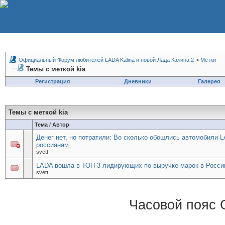
Официальный Форум любителей LADA Kalina и новой Лада Калина 2
>
Метки
Темы с меткой
kia
Регистрация
Дневники
Галерея
Темы с меткой
kia
Тема / Автор
Денег нет, но потратили: Во сколько обошлись автомобили 
россиянам
svett
LADA вошла в ТОП-3 лидирующих по выручке марок в Росси
svett
Часовой пояс 